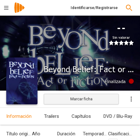
Identificarse/Registrarse
--
Sin valorar
Beyond Belief: Fact or Fiction
Finalizada
Marcar ficha
Información
Trailers
Capítulos
DVD / Blu-Ray
Título original
Año
Duración
Temporadas
Clasificación por edades