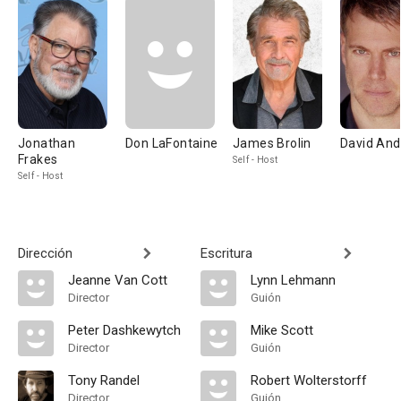
Jonathan
Don LaFontaine
James Brolin
David And
Frakes
Self - Host
Self - Host
Dirección
Escritura
Jeanne Van Cott
Lynn Lehmann
Director
Guión
Peter Dashkewytch
Mike Scott
Director
Guión
Tony Randel
Robert Wolterstorff
Director
Guión