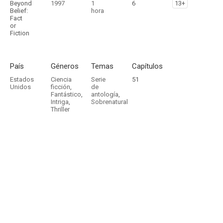
Beyond
1997
1
6
13+
Belief:
hora
Fact
or
Fiction
País
Géneros
Temas
Capítulos
Estados
Ciencia
Serie
51
Unidos
ficción
,
de
Fantástico
,
antología
,
Intriga
,
Sobrenatural
Thriller