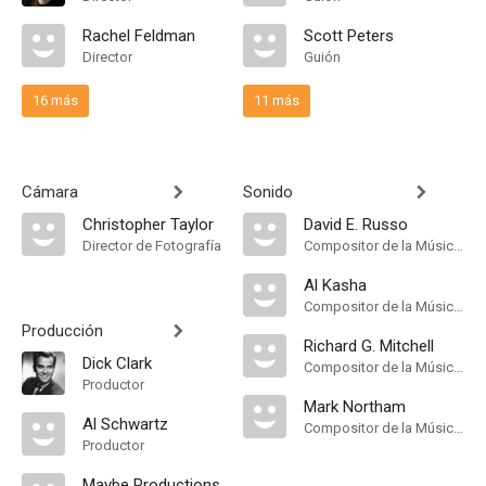
Rachel Feldman
Scott Peters
Director
Guión
16 más
11 más
Cámara
Sonido
Christopher Taylor
David E. Russo
Director de Fotografía
Compositor de la Música Original
Al Kasha
Compositor de la Música Original
Producción
Richard G. Mitchell
Dick Clark
Compositor de la Música Original
Productor
Mark Northam
Al Schwartz
Compositor de la Música Original
Productor
Maybe Productions