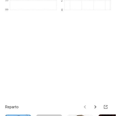
???
2
???
0
Reparto