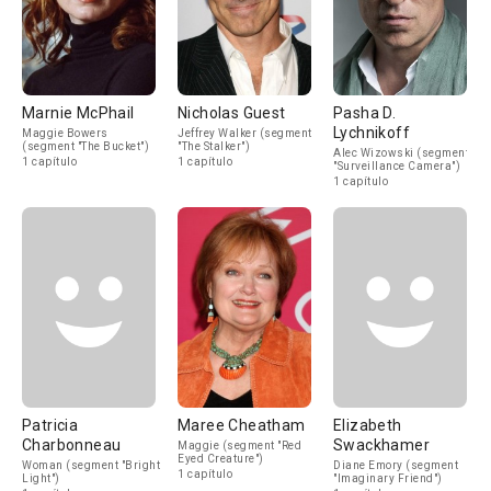
Marnie McPhail
Nicholas Guest
Pasha D.
Lychnikoff
Maggie Bowers
Jeffrey Walker (segment
(segment "The Bucket")
"The Stalker")
Alec Wizowski (segment
1 capítulo
1 capítulo
"Surveillance Camera")
1 capítulo
Patricia
Maree Cheatham
Elizabeth
Charbonneau
Swackhamer
Maggie (segment "Red
Eyed Creature")
Woman (segment "Bright
Diane Emory (segment
1 capítulo
Light")
"Imaginary Friend")