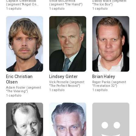
Captain Greenwood
Vince McCormick
Daddy Mack (segment
(segment "Angel On
(segment "The Hand")
"The Ice Box")
Board")
1 capítulo
1 capítulo
1 capítulo
Eric Christian
Lindsey Ginter
Brian Haley
Olsen
Vick Pernelle (segment
Roger Parks (segment
"The Perfect Record")
"Firestation 32")
Adam Foster (segment
1 capítulo
1 capítulo
"The Viewing")
1 capítulo