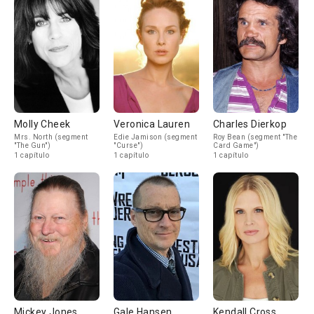
Molly Cheek
Veronica Lauren
Charles Dierkop
Mrs. North (segment
Edie Jamison (segment
Roy Bean (segment "The
"The Gun")
"Curse")
Card Game")
1 capítulo
1 capítulo
1 capítulo
Mickey Jones
Gale Hansen
Kendall Cross