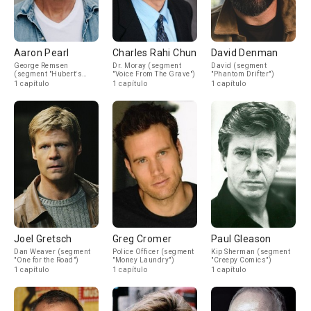
Aaron Pearl
Charles Rahi Chun
David Denman
George Remsen
Dr. Moray (segment
David (segment
(segment "Hubert's
"Voice From The Grave")
"Phantom Drifter")
Curse")
1 capítulo
1 capítulo
1 capítulo
Joel Gretsch
Greg Cromer
Paul Gleason
Dan Weaver (segment
Police Officer (segment
Kip Sherman (segment
"One for the Road")
"Money Laundry")
"Creepy Comics")
1 capítulo
1 capítulo
1 capítulo