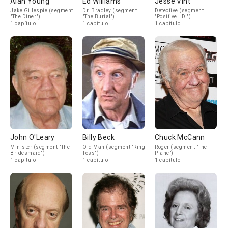
Alan Young
Ed Williams
Jesse Vint
Jake Gillespie (segment
Dr. Bradley (segment
Detective (segment
"The Diner")
"The Burial")
"Positive I.D.")
1 capítulo
1 capítulo
1 capítulo
John O'Leary
Billy Beck
Chuck McCann
Minister (segment "The
Old Man (segment "Ring
Roger (segment "The
Bridesmaid")
Toss")
Plane")
1 capítulo
1 capítulo
1 capítulo