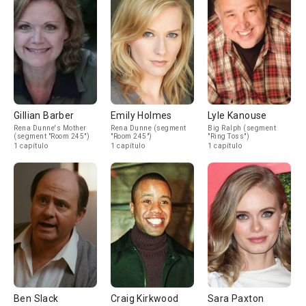
Gillian Barber
Emily Holmes
Lyle Kanouse
Rena Dunne's Mother
Rena Dunne (segment
Big Ralph (segment
(segment "Room 245")
"Room 245")
"Ring Toss")
1 capítulo
1 capítulo
1 capítulo
Ben Slack
Craig Kirkwood
Sara Paxton