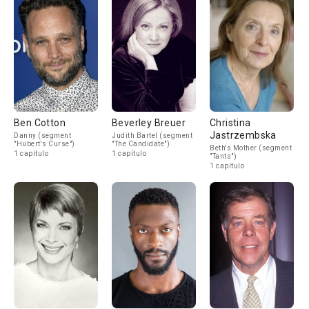
Ben Cotton
Beverley Breuer
Christina
Jastrzembska
Danny (segment
Judith Bartel (segment
"Hubert's Curse")
"The Candidate")
Beth's Mother (segment
1 capítulo
1 capítulo
"Tants")
1 capítulo