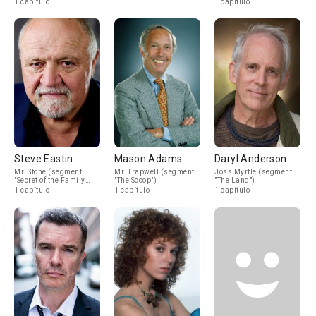
1 capítulo
1 capítulo
Steve Eastin
Mason Adams
Daryl Anderson
Mr. Stone (segment
Mr. Trapwell (segment
Joss Myrtle (segment
"Secret of the Family
"The Scoop")
"The Land")
Tomb")
1 capítulo
1 capítulo
1 capítulo