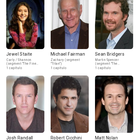
Jewel Staite
Michael Fairman
Sean Bridgers
Carly / Shannon
Zachary (segment
Martin Spencer
(segment "The Fine
"Titan")
(segment "The
Line")
Prescription")
1 capítulo
1 capítulo
1 capítulo
Josh Randall
Robert Cicchini
Matt Nolan