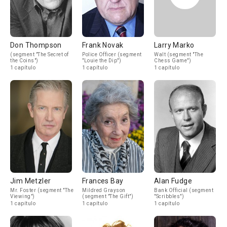
Don Thompson
Frank Novak
Larry Marko
(segment "The Secret of
Police Officer (segment
Walt (segment "The
the Coins")
"Louie the Dip")
Chess Game")
1 capítulo
1 capítulo
1 capítulo
Jim Metzler
Frances Bay
Alan Fudge
Mr. Foster (segment "The
Mildred Grayson
Bank Official (segment
Viewing")
(segment "The Gift")
"Scribbles")
1 capítulo
1 capítulo
1 capítulo