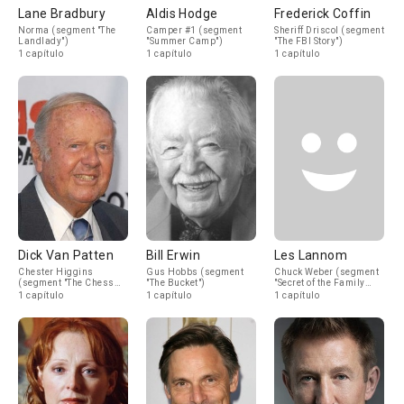
Lane Bradbury
Aldis Hodge
Frederick Coffin
Norma (segment "The
Camper #1 (segment
Sheriff Driscol (segment
Landlady")
"Summer Camp")
"The FBI Story")
1 capítulo
1 capítulo
1 capítulo
Dick Van Patten
Bill Erwin
Les Lannom
Chester Higgins
Gus Hobbs (segment
Chuck Weber (segment
(segment "The Chess
"The Bucket")
"Secret of the Family
Game")
Tomb")
1 capítulo
1 capítulo
1 capítulo