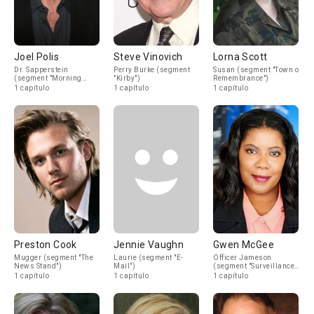
Joel Polis
Steve Vinovich
Lorna Scott
Dr. Sapperstein
Perry Burke (segment
Susan (segment "Town of
(segment "Morning
"Kirby")
Remembrance")
Sickness")
1 capítulo
1 capítulo
1 capítulo
Preston Cook
Jennie Vaughn
Gwen McGee
Mugger (segment "The
Laurie (segment "E-
Officer Jameson
News Stand")
Mail")
(segment "Surveillance
Camera")
1 capítulo
1 capítulo
1 capítulo