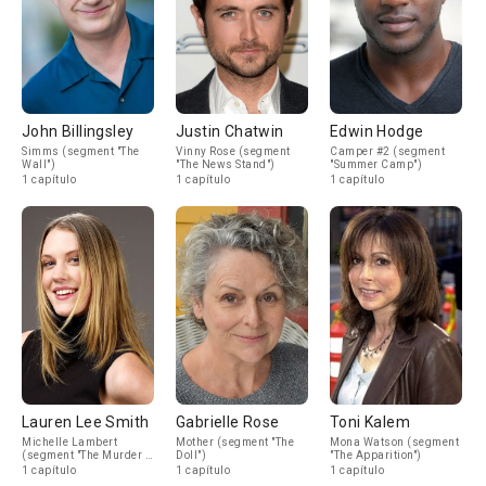
John Billingsley
Justin Chatwin
Edwin Hodge
Simms (segment "The
Vinny Rose (segment
Camper #2 (segment
Wall")
"The News Stand")
"Summer Camp")
1 capítulo
1 capítulo
1 capítulo
Lauren Lee Smith
Gabrielle Rose
Toni Kalem
Michelle Lambert
Mother (segment "The
Mona Watson (segment
(segment "The Murder of
Doll")
"The Apparition")
Roy Hennessey")
1 capítulo
1 capítulo
1 capítulo