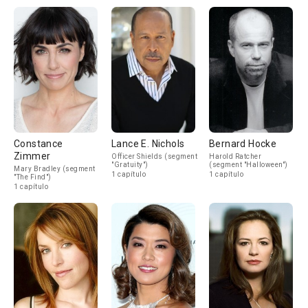
Constance
Lance E. Nichols
Bernard Hocke
Zimmer
Officer Shields (segment
Harold Ratcher
"Gratuity")
(segment "Halloween")
Mary Bradley (segment
1 capítulo
1 capítulo
"The Find")
1 capítulo