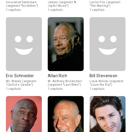
Insurance Salesman
James (segment "A
Leslie Fitz (segment
(segment "Scribbles")
Joyful Noise")
"The Wailing")
1 capítulo
1 capítulo
1 capítulo
Eric Schneider
Allan Rich
Bill Stevenson
Mr. Woods (segment
M. Anthony Brinksman
Louie Wolski (segment
"Caitlin's Candle")
(segment "Last Rites")
"Louie the Dip")
1 capítulo
1 capítulo
1 capítulo