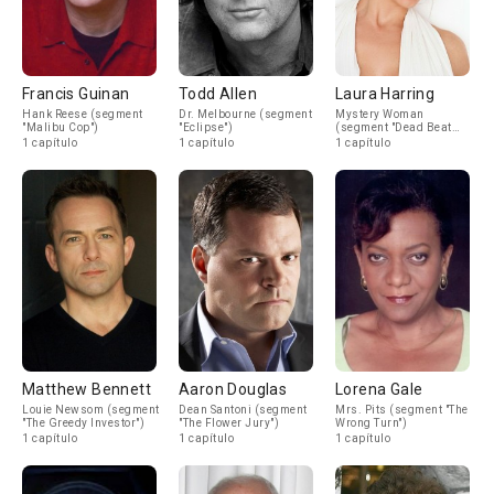
Francis Guinan
Todd Allen
Laura Harring
Hank Reese (segment
Dr. Melbourne (segment
Mystery Woman
"Malibu Cop")
"Eclipse")
(segment "Dead Beat
Daddy")
1 capítulo
1 capítulo
1 capítulo
Matthew Bennett
Aaron Douglas
Lorena Gale
Louie Newsom (segment
Dean Santoni (segment
Mrs. Pits (segment "The
"The Greedy Investor")
"The Flower Jury")
Wrong Turn")
1 capítulo
1 capítulo
1 capítulo