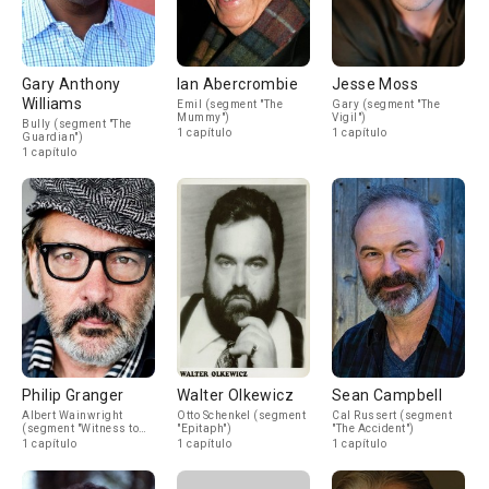
Gary Anthony
Ian Abercrombie
Jesse Moss
Williams
Emil (segment "The
Gary (segment "The
Mummy")
Vigil")
Bully (segment "The
1 capítulo
1 capítulo
Guardian")
1 capítulo
Philip Granger
Walter Olkewicz
Sean Campbell
Albert Wainwright
Otto Schenkel (segment
Cal Russert (segment
(segment "Witness to
"Epitaph")
"The Accident")
Murder")
1 capítulo
1 capítulo
1 capítulo