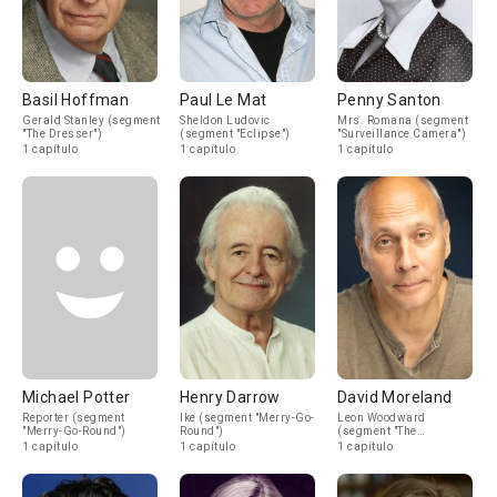
Basil Hoffman
Paul Le Mat
Penny Santon
Gerald Stanley (segment
Sheldon Ludovic
Mrs. Romana (segment
"The Dresser")
(segment "Eclipse")
"Surveillance Camera")
1 capítulo
1 capítulo
1 capítulo
Michael Potter
Henry Darrow
David Moreland
Reporter (segment
Ike (segment "Merry-Go-
Leon Woodward
"Merry-Go-Round")
Round")
(segment "The
Sleepwalker")
1 capítulo
1 capítulo
1 capítulo