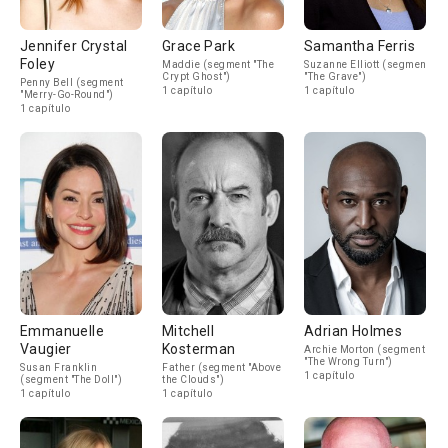
Jennifer Crystal
Grace Park
Samantha Ferris
Foley
Maddie (segment "The
Suzanne Elliott (segment
Crypt Ghost")
"The Grave")
Penny Bell (segment
1 capítulo
1 capítulo
"Merry-Go-Round")
1 capítulo
Emmanuelle
Mitchell
Adrian Holmes
Vaugier
Kosterman
Archie Morton (segment
"The Wrong Turn")
Susan Franklin
Father (segment "Above
1 capítulo
(segment "The Doll")
the Clouds")
1 capítulo
1 capítulo