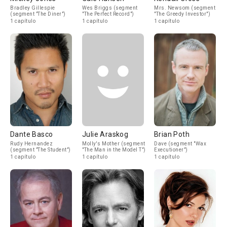
Bradley Gillespie
Wes Briggs (segment
Mrs. Newsom (segment
(segment "The Diner")
"The Perfect Record")
"The Greedy Investor")
1 capítulo
1 capítulo
1 capítulo
Dante Basco
Julie Araskog
Brian Poth
Rudy Hernandez
Molly's Mother (segment
Dave (segment "Wax
(segment "The Student")
"The Man in the Model T")
Executioner")
1 capítulo
1 capítulo
1 capítulo