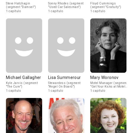
Steve Hatchagin
Sonny Rhodes (segment
Floyd Cummings
(segment "Damsel")
"Used Car Salesman")
(segment "Gratuity")
1 capítulo
1 capítulo
1 capítulo
Michael Gallagher
Lisa Summerour
Mary Woronov
Kyle Jarvis (segment
Stewardess (segment
Motel Manager (segment
"The Cure")
"Angel On Board")
"Get Your Kicks at Motel
66")
1 capítulo
1 capítulo
1 capítulo