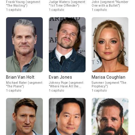
Frank Young (segment
Judge Waters (segment
John (segment "Number
"The Wailing")
"1st Time Offender")
One with a Bullet")
1 capítulo
1 capítulo
1 capítulo
Brian Van Holt
Evan Jones
Marisa Coughlan
Michael Rater (segment
Johnny Pope (segment
Summer (segment "The
"The Plane")
"Where Have All the
Prophecy")
Heroes Gone")
1 capítulo
1 capítulo
1 capítulo