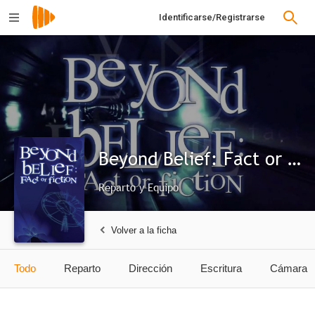
Identificarse/Registrarse
Beyond Belief: Fact or Fiction
Reparto y Equipo
Volver a la ficha
Todo
Reparto
Dirección
Escritura
Cámara