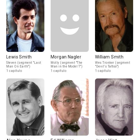
Lewis Smith
Morgan Nagler
William Smith
Steven (segment "Last
Molly (segment "The
Wes Tronker (segment
Man On Earth")
Man in the Model T")
"Devil's Tattoo")
1 capítulo
1 capítulo
1 capítulo