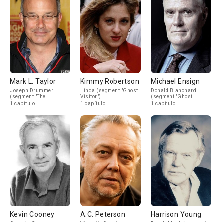
Mark L. Taylor
Kimmy Robertson
Michael Ensign
Joseph Drummer
Linda (segment "Ghost
Donald Blanchard
(segment "The
Visitor")
(segment "Ghost
Computer")
Visitor")
1 capítulo
1 capítulo
1 capítulo
Kevin Cooney
A.C. Peterson
Harrison Young