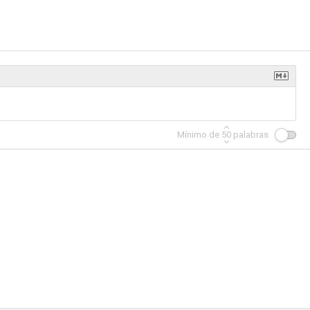
iladelfia
Bosch: Legado
Parenthood
7.7
7.4
7.1
Mínimo de
50
palabras
ordan
Divina de la muerte
Caza a la espía (Fair Game)
6.4
6.4
6.3