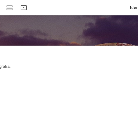
Iden
rafía.