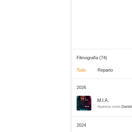
Vigilados: Person of Interest
8.0
Filmografía (74)
Todo
Reparto
2026
Dos hombres y medio
7.6
--
M.I.A.
Aparece como
Daniel
2024