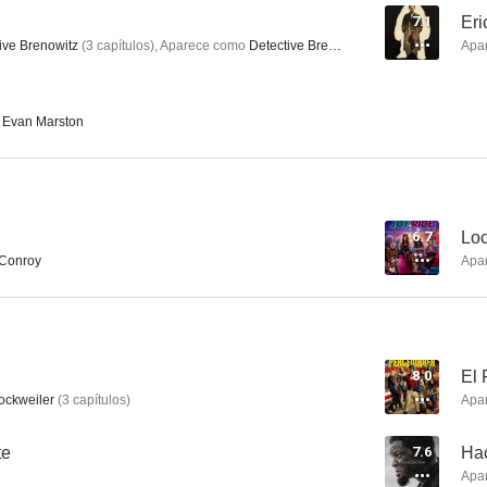
7.1
Eri
ive Brenowitz
(
3
capítulos
)
,
Aparece como
Detective Brenowitz
Apa
Equipo a la fuerza
Hacia la libertad
La suerte de 
r Evan Marston
6.9
6.8
6.7
Loc
Conroy
Apa
Rebel Ridge
El regalo
8.0
El 
5.3
10
ockweiler
(
3
capítulos
)
Apa
te
7.6
Hac
Apa