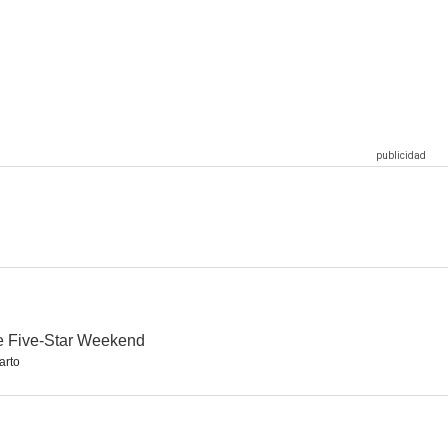
sh
Sin rastro
El Pacificador
7.9
7.8
7.7
ami
Hombres, mujeres y niños
Ángel
7.3
7.3
7.1
e Five-Star Weekend
arto