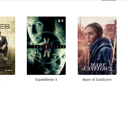
9.0
8.9
8.7
s
Expediente X
Mare of Easttown
8.4
8.2
8.0