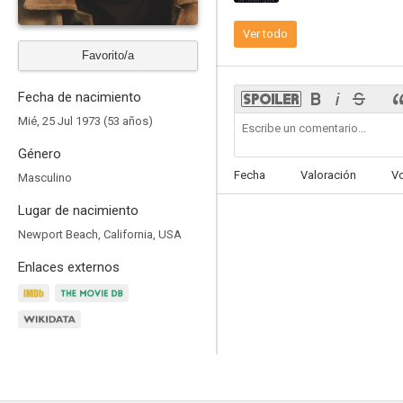
Ver todo
Favorito/a
Fecha de nacimiento
El hijo
Mié, 25 Jul 1973 (53 años)
7.9
Género
Fecha
Valoración
V
Masculino
Lugar de nacimiento
Newport Beach, California, USA
Enlaces externos
Laid
7.0