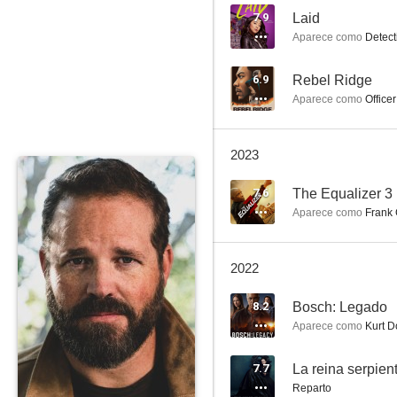
7.9
Laid
Aparece como
Detect
The Equalizer 3
6.9
Rebel Ridge
Aparece como
Office
6.9
2023
7.6
The Equalizer 3
Aparece como
Frank 
2022
Power Rangers
8.2
Bosch: Legado
5.8
Aparece como
Kurt D
7.7
La reina serpien
Reparto