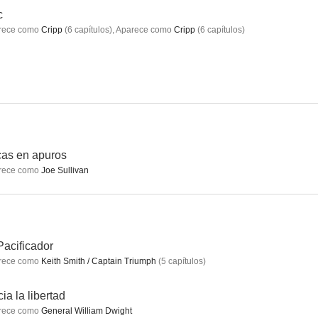
c
rece como
Cripp
(
6
capítulos
)
,
Aparece como
Cripp
(
6
capítulos
)
los Logan
Outcast
Eric
6.7
6.3
6.3
as en apuros
rece como
Joe Sullivan
Greenland: El último refugio
Jobs
Retratos del más allá
Pacificador
9.0
8.2
8.0
rece como
Keith Smith / Captain Triumph
(
5
capítulos
)
ia la libertad
rece como
General William Dwight