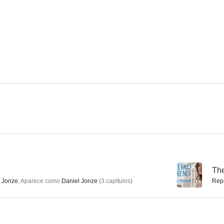
Mad Men
E.R.: Urgencias
Big Fi
7.9
7.9
Cinco hermanos
13 Horas: Los soldados secretos de Bengasi
CSI: Mi
7.6
7.6
--
Th
 Jonze
,
Aparece como
Daniel Jonze
(
3
capítulos
)
Rep