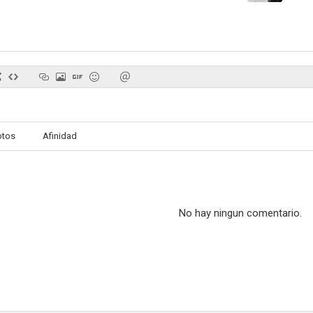
After Earth
Fiscal Chase
Doctoras de F
7.7
7.7
otos
Afinidad
No hay ningun comentario.
La reina serpiente
Dolly Parton: Acordes del corazón
Crossing J
6.8
6.7