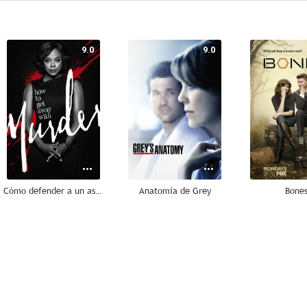
9.0
9.0
Cómo defender a un asesino
Anatomía de Grey
Bone
8.4
8.4