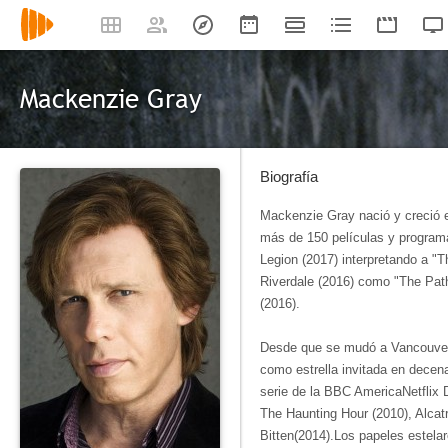
Mackenzie Gray
Biografía
Mackenzie Gray nació y creció e
más de 150 películas y programas
Legion (2017) interpretando a "T
Riverdale (2016) como "The Path
(2016).
Desde que se mudó a Vancouver e
como estrella invitada en decen
serie de la BBC AmericaNetflix D
The Haunting Hour (2010), Alcatr
Bitten(2014).Los papeles estela