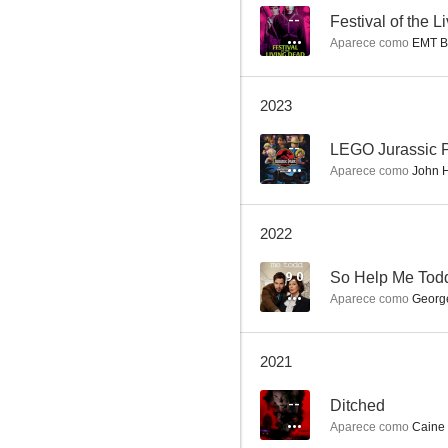
6.5
--
Festival of the 
Aparece como
EMT B
2023
--
LEGO Jurassic Pa
Aparece como
John H
Encuentros paranormales
2022
8.7
9.0
So Help Me Tod
Aparece como
Georg
2021
--
Ditched
Aparece como
Caine