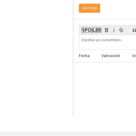
Más allá del límite
Ver todo
8.0
Fecha
Valoración
V
Nancy Drew
7.1