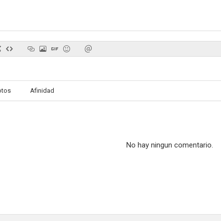
Rumbo al Sur
Nikita
Siete d
8.0
8.0
otos
Afinidad
Deseo concedido
El viaje del unicornio
7.1
7.1
No hay ningun comentario.