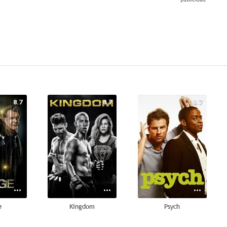
8.7
8.7
8.7
e
Kingdom
Psych
8.3
8.2
8.1