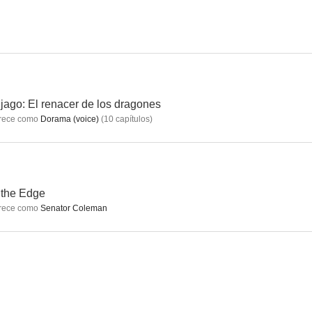
9.0
9.0
8.7
jago: El renacer de los dragones
rece como
Dorama (voice)
(
10
capítulos
)
e Todd
La clave Da Vinci
Iron Man: Armored Adventures
8.3
8.2
8.1
 the Edge
rece como
Senator Coleman