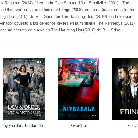
 Required (2014), "Lex Luthor" en Season 10 of Smallville (2001), "The
he Observer" en la serie finale of Fringe (2008), como el Diablo, en la forma
ing Hour (2010), de R.L. Stine, en The Haunting Hour (2010), en la versión
Senador opuesto a los derechos civiles en la miniserie The Kennedys (2011)
 oscuro secreto de nuevo en The Haunting Hour(2010) de R.L. Stine.
9.0
8.9
Ley y orden: Unidad de Víctimas Especiales
Riverdale
Fring
8.5
8.3