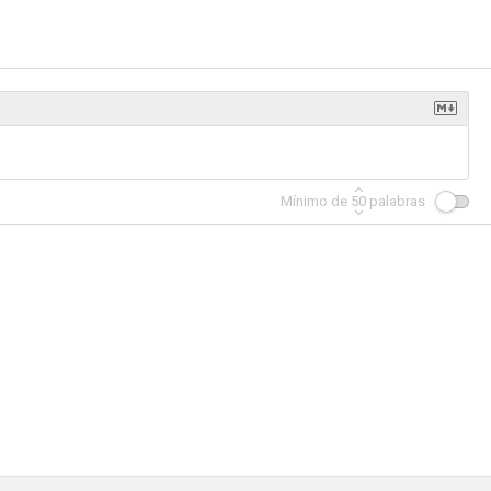
ías
En los límites de la realidad (The Twilight Zone)
Kung Fu: la leyenda continúa
7.6
7.5
7.3
Mínimo de
50
palabras
Metallica: Through the Never
Andromeda
El secreto de la esfinge
7.0
7.0
7.0