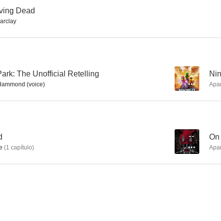
10
10
Living Dead
arclay
rk: The Unofficial Retelling
--
Nin
ammond (voice)
Apa
Sanctuary
Action Man
So Help M
8.5
8.4
d
--
On
e
(
1
capítulo
)
Apa