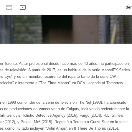
Iden
n Toronto. Actor profesional desde hace más de 40 años, ha participado en
 de televisión. A partir de 2017, es un habitual de la serie MarvelFX Series
he Eye" y es un miembro recurrente del reparto tanto de la serie CW
ologist" e interpreta a "The Time Master" en DC's Legends of Tomorrow
n 1998 como líder de la serie de televisión The Net(1998), ha aparecido
as de producciones de Vancouver o de Calgary, incluyendo recientemente la
irk Gently's Holistic Detective Agency (2016), Fargo (2014), R.L. Stine's
az(2012), y Project Mc² (2015). Regresó a Toronto a Guest Star en la serie
res como invitado incluyen "John Amos" en If There Be Thorns (2015),