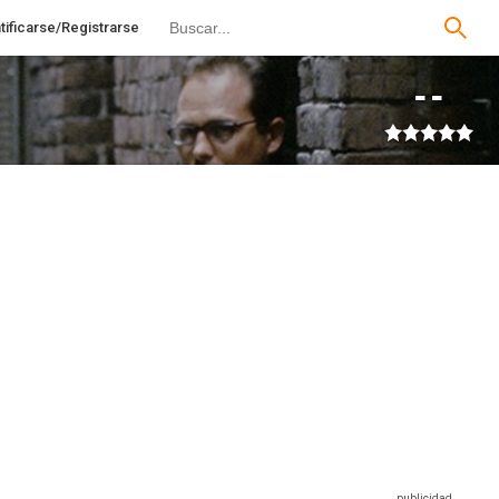
tificarse/Registrarse
--