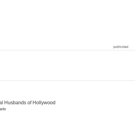
Canción triste de Hill Street
M.A.S.H.
Sarah Silverman
7.6
7.6
7.5
 ti
Interestatal 60
A toda marcha
6.8
6.7
6.6
l Husbands of Hollywood
arto