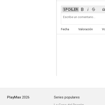
¡Por favor, maten a mi mujer!
Fecha
Valoración
V
--
Real Husbands of Hollywood
--
PlayMax
2026
Series populares