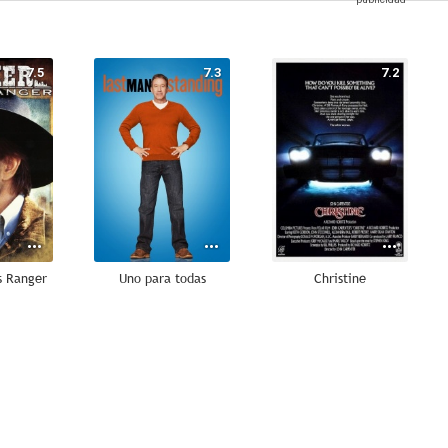
7.5
7.3
7.2
s Ranger
Uno para todas
Christine
8.7
8.4
8.0