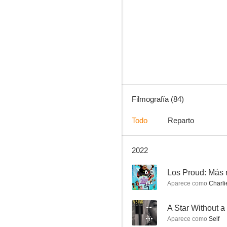
La jungla 2: Alerta roja
8.0
Filmografía (84)
Todo
Reparto
2022
Sigue soñando
7.5
6.0
Los Proud: Más 
Aparece como
Charlie
--
A Star Without a
Aparece como
Self