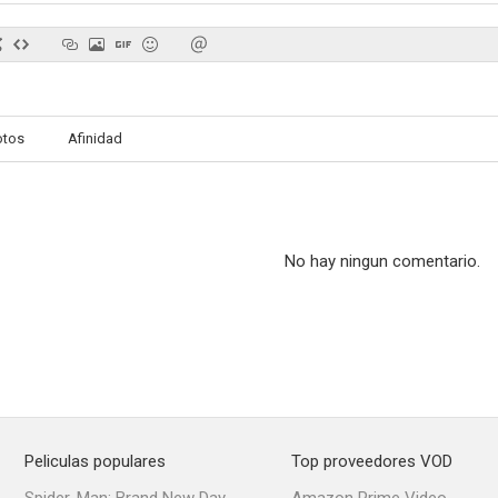
A espaldas de la ley
El gran scout
Tales from 
otos
Afinidad
--
--
No hay ningun comentario.
A Star Without a Star: The Untold Juanita Moore Story
A House Divided
Hasta que mue
--
--
Peliculas populares
Top proveedores VOD