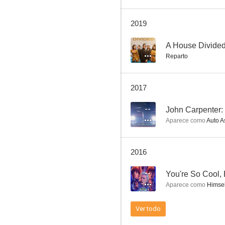
2019
La Mujer Policía
--
A House Divide
Reparto
6.3
2017
--
John Carpenter: 
Aparece como
Auto A
2016
El negociador
--
You're So Cool, 
5.9
Aparece como
Himsel
Ver todo