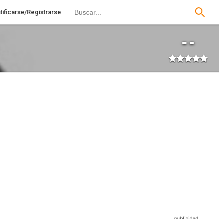
tificarse/Registrarse
--