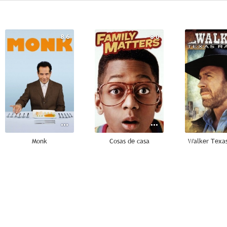
8.6
8.0
Monk
Cosas de casa
Walker Texa
6.7
10