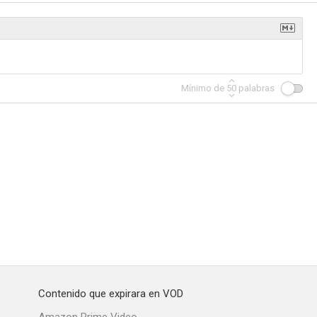
the Hood
Lincoln Heights
Reunión de clase
Mínimo de
50
palabras
--
--
--
ra el sol
John Carpenter: Christine (Vídeo musical)
You're So Cool, Brewster! The Story of Fright Night
--
--
--
Contenido que expirara en VOD