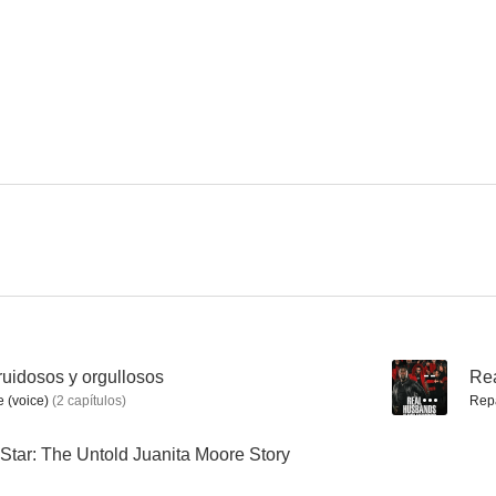
Noche de miedo
L.A. Heat
8.0
7.8
Un mundo diferente
CB4: La película
Loco por
7.0
7.0
ruidosos y orgullosos
--
Rea
 (voice)
(
2
capítulos
)
Rep
 Star: The Untold Juanita Moore Story