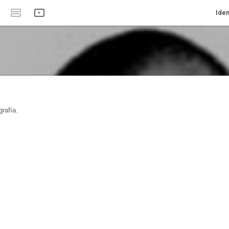
Iden
rafía.