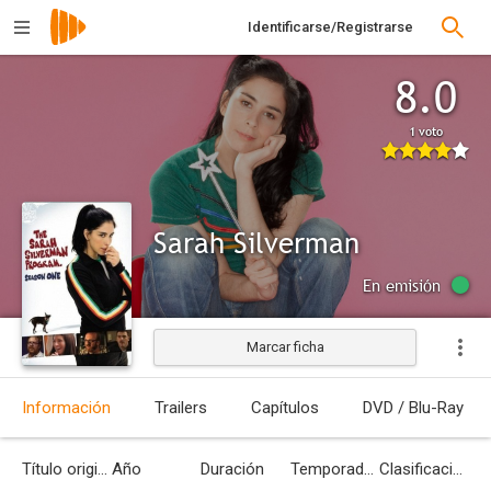
Identificarse/Registrarse
8.0
1 voto
Sarah Silverman
En emisión
Marcar ficha
Información
Trailers
Capítulos
DVD / Blu-Ray
Título original
Año
Duración
Temporadas
Clasificación por edades