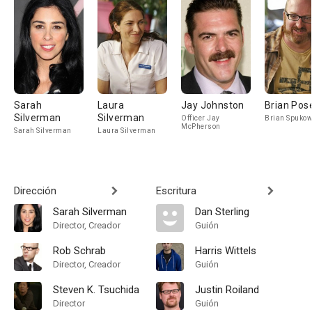
Sarah
Laura
Jay Johnston
Brian Pos
Silverman
Silverman
Officer Jay
Brian Spukow
McPherson
Sarah Silverman
Laura Silverman
Dirección
Escritura
Sarah Silverman
Dan Sterling
Director, Creador
Guión
Rob Schrab
Harris Wittels
Director, Creador
Guión
Steven K. Tsuchida
Justin Roiland
Director
Guión