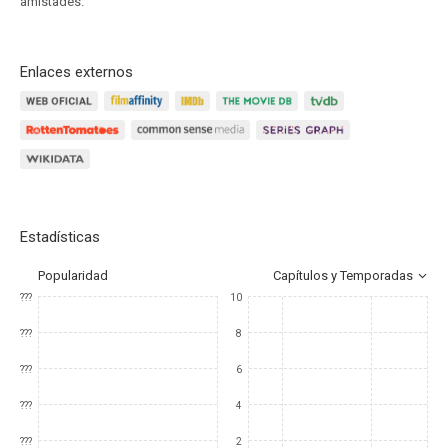
amistades.
Enlaces externos
Estadísticas
Popularidad
Capítulos y Temporadas
???
10
???
8
???
6
???
4
???
2