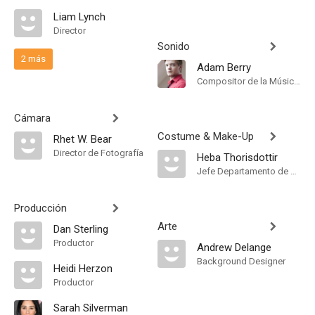
Liam Lynch
Director
Sonido
2 más
Adam Berry
Compositor de la Música Original
Cámara
Costume & Make-Up
Rhet W. Bear
Director de Fotografía
Heba Thorisdottir
Jefe Departamento de Maquillaje
Producción
Arte
Dan Sterling
Productor
Andrew Delange
Background Designer
Heidi Herzon
Productor
Sarah Silverman