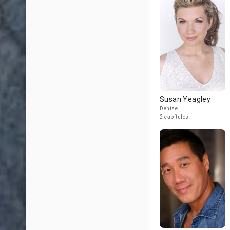
Susan Yeagley
Denise
2 capítulos