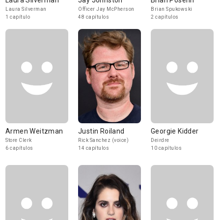
Laura Silverman
Jay Johnston
Brian Posehn
Laura Silverman
Officer Jay McPherson
Brian Spukowski
1 capítulo
48 capítulos
2 capítulos
Armen Weitzman
Justin Roiland
Georgie Kidder
Store Clerk
Rick Sanchez (voice)
Deirdre
6 capítulos
14 capítulos
10 capítulos