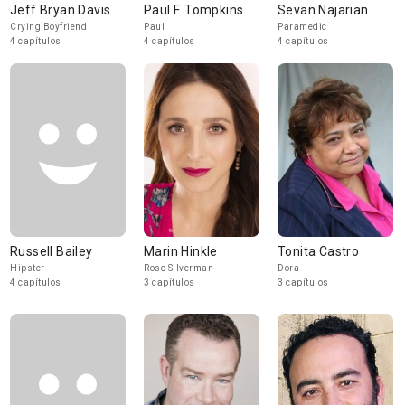
Jeff Bryan Davis
Paul F. Tompkins
Sevan Najarian
Crying Boyfriend
Paul
Paramedic
4 capítulos
4 capítulos
4 capítulos
Russell Bailey
Marin Hinkle
Tonita Castro
Hipster
Rose Silverman
Dora
4 capítulos
3 capítulos
3 capítulos