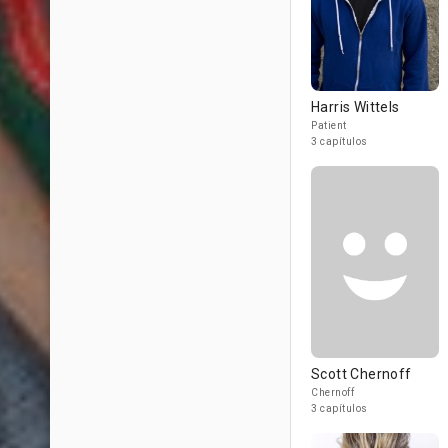
Harris Wittels
Patient
3 capítulos
Scott Chernoff
Chernoff
3 capítulos