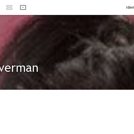
Iden
lverman