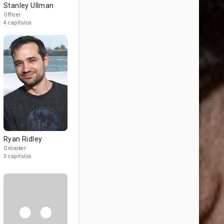
Stanley Ullman
Officer
4 capítulos
Ryan Ridley
Onlooker
3 capítulos