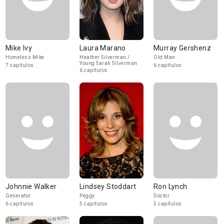
Mike Ivy
Laura Marano
Murray Gershenz
Homeless Mike
Heather Silverman /
Old Man
Young Sarah Silverman
7 capítulos
6 capítulos
6 capítulos
Johnnie Walker
Lindsey Stoddart
Ron Lynch
Generator
Peggy
Doctor
6 capítulos
5 capítulos
5 capítulos