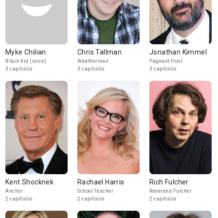
Myke Chilian
Chris Tallman
Jonathan Kimmel
Black Kid (voice)
Weatherman
Pageant Host
3 capítulos
3 capítulos
3 capítulos
Kent Shocknek
Rachael Harris
Rich Fulcher
Anchor
School Teacher
Reverend Fulcher
2 capítulos
2 capítulos
2 capítulos