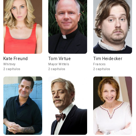
Kate Freund
Tom Virtue
Tim Heidecker
Whitney
Mayor Wittels
Frances
2 capítulos
2 capítulos
2 capítulos