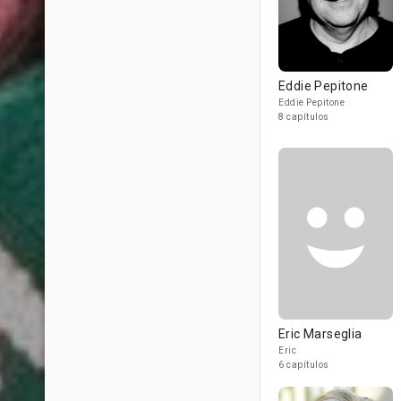
Eddie Pepitone
Eddie Pepitone
8 capítulos
Eric Marseglia
Eric
6 capítulos