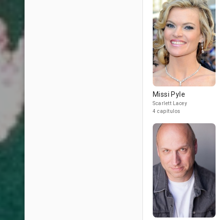
Missi Pyle
Scarlett Lacey
4 capítulos