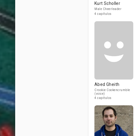
Kurt Scholler
Male Cheerleader
4 capítulos
Abed Gheith
Crookie Cookencrumble
(voice)
4 capítulos