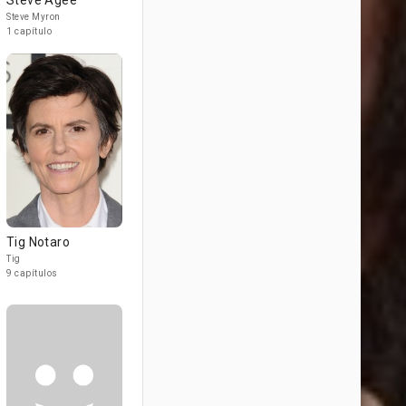
Steve Agee
Steve Myron
1 capítulo
Tig Notaro
Tig
9 capítulos