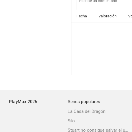
Fecha
Valoración
V
La última locura
6.2
PlayMax
2026
Series populares
Trashin': Patinar o morir
La Casa del Dragón
5.0
Silo
Stuart no consigue salvar el universo