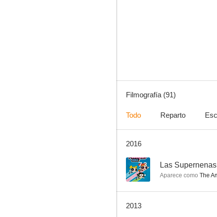
Duckman
8.2
Filmografía (91)
Todo
Reparto
Esc
2016
Kojak
7.8
7.3
Las Supernenas
Aparece como
The Am
2013