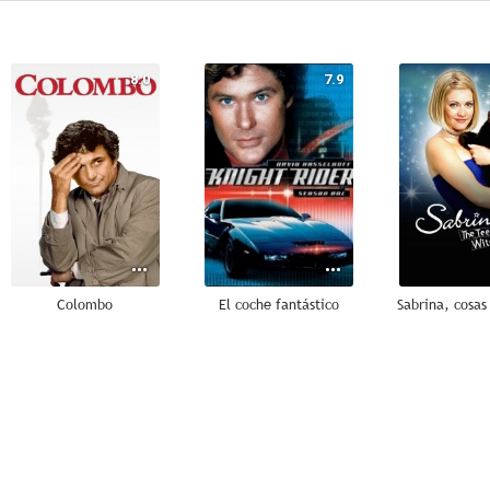
8.0
7.9
Colombo
El coche fantástico
Sabrina, cosas
8.9
8.6