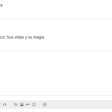
ce
Loco por ti
Patoaventuras
Hospit
7.3
7.2
aco: Sus vidas y su magia
Las Supernenas
Vacaciones en el mar
Iron Man (I
6.7
6.5