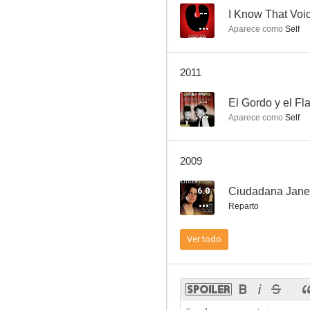
--
I Know That Voi
Aparece como
Self
El increíble Hulk
2011
7.4
--
El Gordo y el Fl
Aparece como
Self
2009
6.0
Ciudadana Jane
Reparto
Chip y Chop: Guardianes rescatadores
Ver todo
6.7