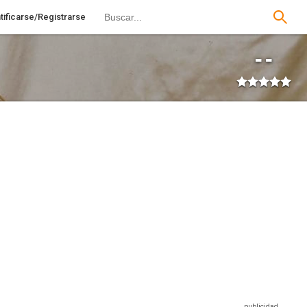
tificarse/Registrarse
--