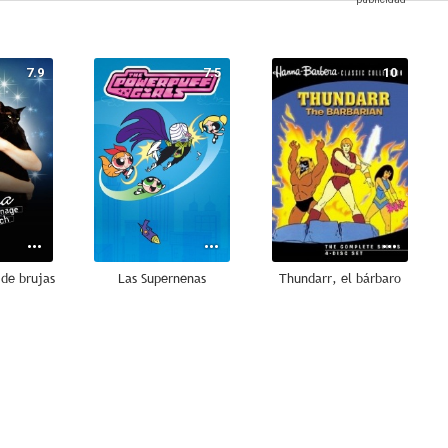
7.9
7.5
10
 de brujas
Las Supernenas
Thundarr, el bárbaro
8.5
8.4
8.3