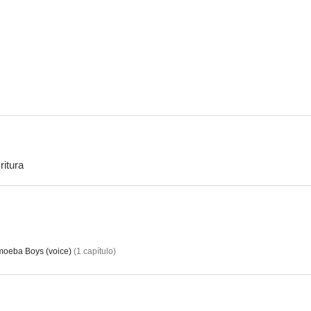
Patrulla motorizada
Las Aventuras de los Osos Gummi
Camufl
8.1
8.0
ritura
Patoaventuras: La película - El tesoro de la lámpara perdida
Droopy: Master Detective
Sigue so
7.6
7.6
oeba Boys (voice)
(
1
capítulo
)