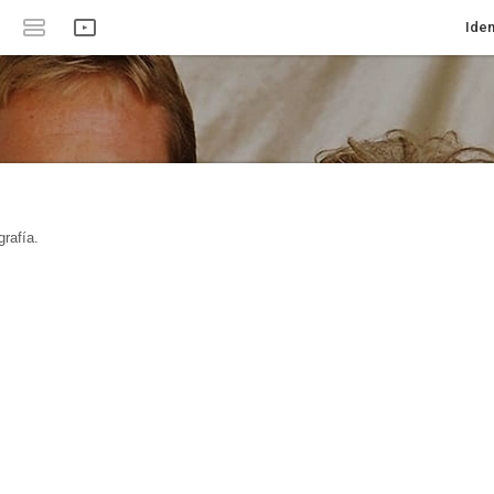
Iden
rafía.