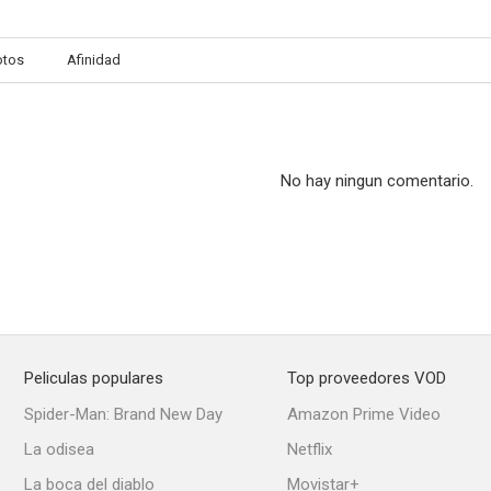
otos
Afinidad
Herbie, un volante loco
Patoaventuras: El tesoro de los soles dorados
Garfield y su
6.2
6.0
No hay ningun comentario.
Peliculas populares
Top proveedores VOD
Las locas, locas aventuras de Robin Hood
Ciudadana Jane
G.I. Joe: La 
Spider-Man: Brand New Day
Amazon Prime Video
4.0
--
La odisea
Netflix
La boca del diablo
Movistar+