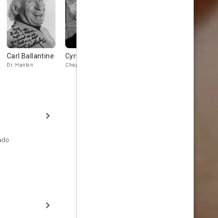
Carl Ballantine
Cyril Delevanti
Fred Grandy
Ruth McDev
Dr. Hankin
Chaplain
Dr. Ted Gates
Housemother
tado