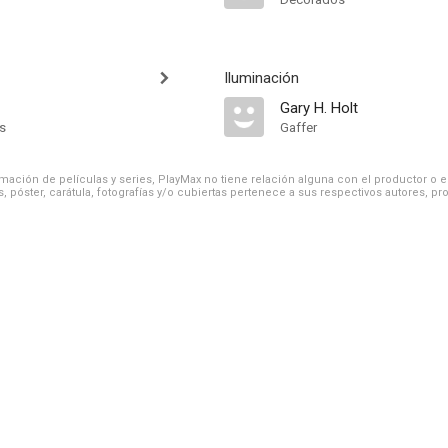
Iluminación
Gary H. Holt
ts
Gaffer
ación de películas y series, PlayMax no tiene relación alguna con el productor o el d
, póster, carátula, fotografías y/o cubiertas pertenece a sus respectivos autores, pr