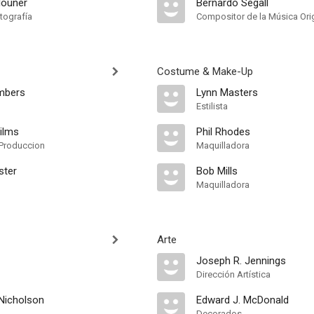
louner
Bernardo Segall
tografía
Compositor de la Música Orig
Costume & Make-Up
mbers
Lynn Masters
Estilista
ilms
Phil Rhodes
Produccion
Maquilladora
ster
Bob Mills
Maquilladora
Arte
Joseph R. Jennings
Dirección Artística
Nicholson
Edward J. McDonald
Decorados