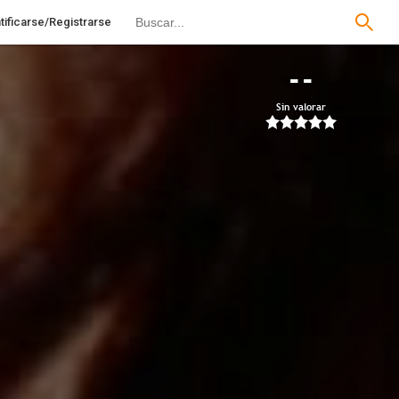
tificarse/Registrarse
--
Sin valorar