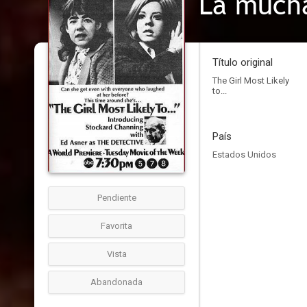
La mucha
Título original
The Girl Most Likely
to...
País
Estados Unidos
Pendiente
Favorita
Vista
Abandonada