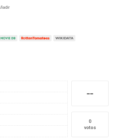
ñadir
--
0
votos