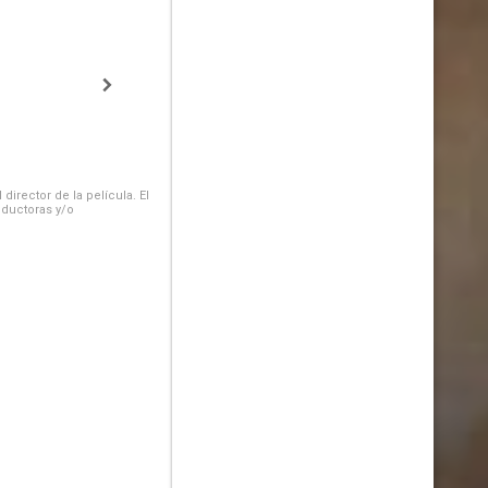
irector de la película. El
oductoras y/o