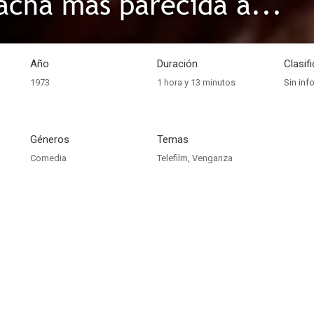
cha más parecida a...
Año
Duración
Clasif
1973
1 hora y 13 minutos
Sin inf
Géneros
Temas
Comedia
Telefilm
,
Venganza