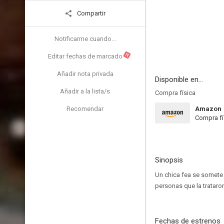
Compartir
Notificarme cuando...
N
Editar fechas de marcado
Añadir nota privada
Disponible en...
Añadir a la lista/s
Compra física
Recomendar
Amazon
Compra fí
Sinopsis
Un chica fea se somete 
personas que la trataro
Fechas de estrenos