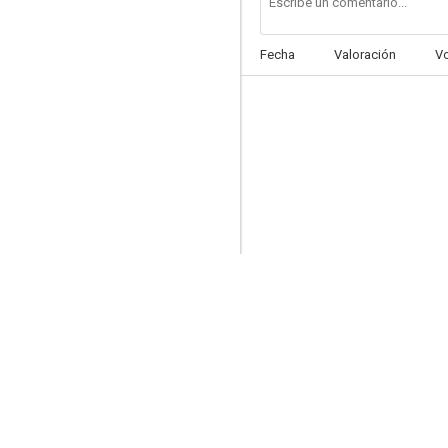
Fecha
Valoración
V
Estos zorros... locos, locos, locos
5.0
Llama un extraño
--