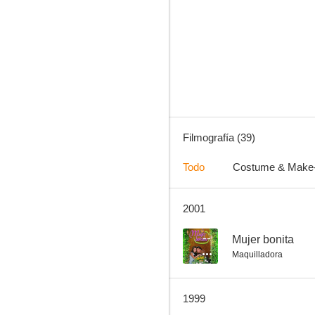
Castillos de hielo
7.0
Filmografía (39)
Todo
Costume & Make
2001
Desmadre en las aulas
6.5
--
Mujer bonita
Maquilladora
1999