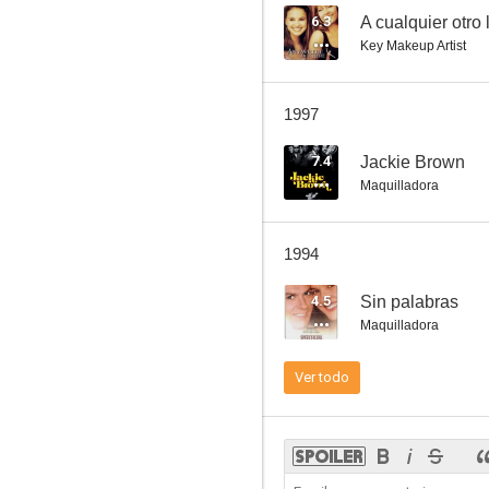
6.3
A cualquier otro 
Key Makeup Artist
Un loco suelto en Hollywood
1997
6.1
7.4
Jackie Brown
Maquilladora
1994
4.5
Sin palabras
Maquilladora
37 horas desesperadas
Ver todo
6.0