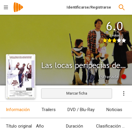
Identificarse/Registrarse
6.0
3 votos
Las locas peripecias de un señor mamá
Estrenada
Marcar ficha
Información
Trailers
DVD / Blu-Ray
Noticias
Título original
Año
Duración
Clasificación por edades