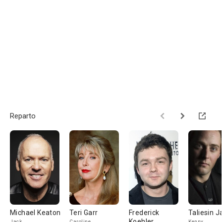
Reparto
Michael Keaton
Teri Garr
Frederick
Taliesin J
Koehler
Jack
Caroline
Kenny