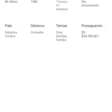
Mr. Mom
1983
1 hora y
Sin
31
información
minutos
País
Géneros
Temas
Presupuesto - Ingresos
Estados
Comedia
Cine
$0 -
Unidos
familiar
,
$64.783.827
Familia