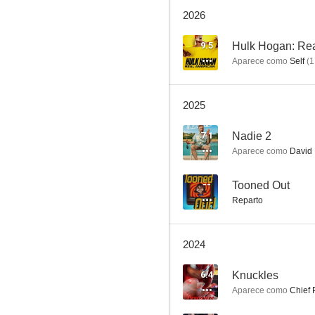
2026
The Mandalorian
8.6
9.5
Hulk Hogan: Re
Aparece como
Self
(
1
2025
7.1
Nadie 2
Aparece como
David 
Navy, investigación criminal (NCIS)
--
Tooned Out
Reparto
8.5
2024
6.4
Knuckles
Aparece como
Chief 