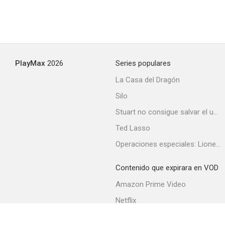
Autosuficiencia
6.3
PlayMax
2026
Series populares
La Casa del Dragón
Silo
Stuart no consigue salvar el universo
Ted Lasso
Operaciones especiales: Lioness
Los Conner
6.0
Contenido que expirara en VOD
Amazon Prime Video
Netflix
Filmin