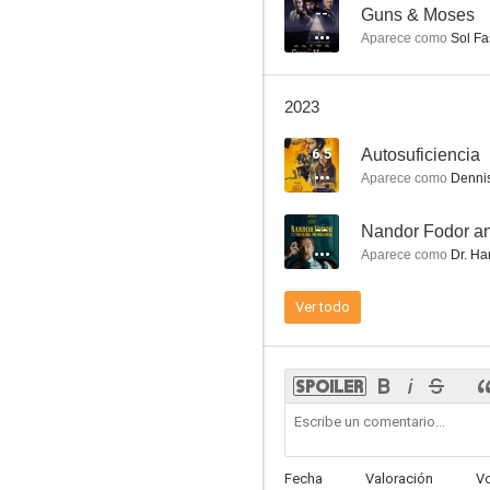
--
Guns & Moses
Aparece como
Sol Fa
Hacks
8.2
2023
6.5
Autosuficiencia
Aparece como
Dennis
--
Aparece como
Dr. Har
Ver todo
Regreso al futuro II
7.8
Fecha
Valoración
V