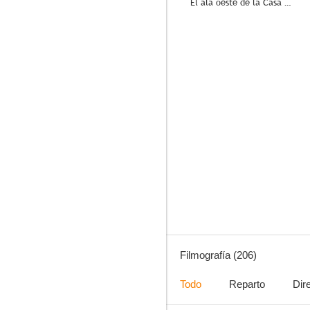
El ala oeste de la Casa Blanca
8.8
Malcolm
8.7
Filmografía (206)
Todo
Reparto
Dir