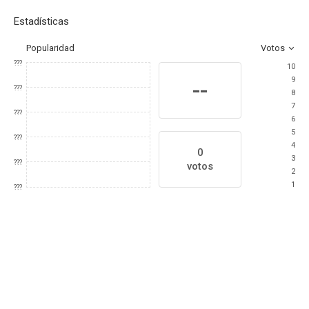
Estadísticas
Popularidad
Votos
???
10
9
--
???
8
7
???
6
5
???
4
0
3
???
votos
2
1
???