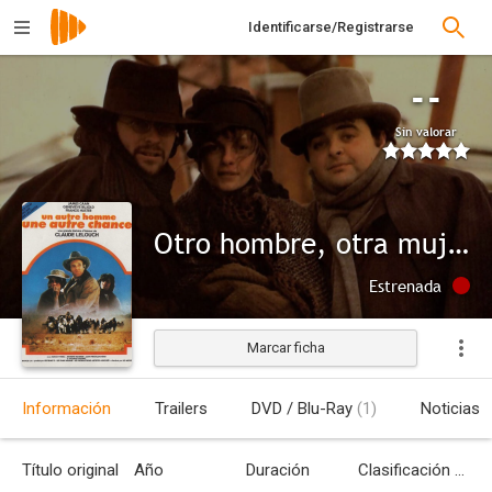
Identificarse/Registrarse
--
Sin valorar
Otro hombre, otra mujer
Estrenada
Marcar ficha
Información
Trailers
DVD / Blu-Ray
(1)
Noticias
Título original
Año
Duración
Clasificación por edades