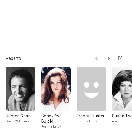
Reparto
James Caan
Geneviève
Francis Huster
Susan Tyrr
Bujold
David Williams
Francis Leroy
Alice
Jeanne Leroy