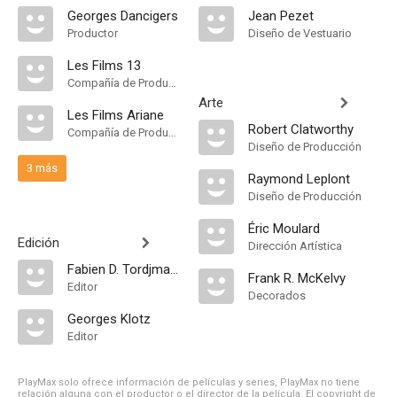
Georges Dancigers
Jean Pezet
Productor
Diseño de Vestuario
Les Films 13
Compañía de Produccion
Arte
Les Films Ariane
Robert Clatworthy
Compañía de Produccion
Diseño de Producción
3 más
Raymond Leplont
Diseño de Producción
Éric Moulard
Edición
Dirección Artística
Fabien D. Tordjmann
Frank R. McKelvy
Editor
Decorados
Georges Klotz
Editor
PlayMax solo ofrece información de películas y series, PlayMax no tiene
relación alguna con el productor o el director de la película. El copyright de