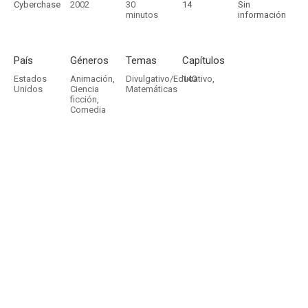
Cyberchase
2002
30
14
Sin
minutos
información
País
Géneros
Temas
Capítulos
Estados
Animación
,
Divulgativo/Educativo
140
,
Unidos
Ciencia
Matemáticas
ficción
,
Comedia