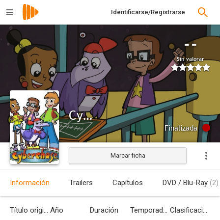
Identificarse/Registrarse
--
Sin valorar
Cyberchase
Finalizada
Marcar ficha
Información
Trailers
Capítulos
DVD / Blu-Ray
(2)
Título original
Año
Duración
Temporadas
Clasificación por edades