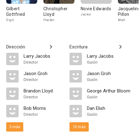
Gilbert
Christopher
Novie Edwards
Jacquelin
Gottfried
Lloyd
Pillon
Jackie
Digit
Hacker
Matt
Dirección
Escritura
Larry Jacobs
Larry Jacobs
Director
Guión
Jason Groh
Jason Groh
Director
Guión
Brandon Lloyd
George Arthur Bloom
Director
Guión
Bob Morris
Dan Elish
Director
Guión
3 más
13 más