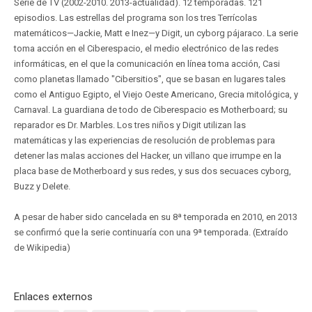
Serie de TV (2002-2010. 2013-actualidad). 12 temporadas. 121
episodios. Las estrellas del programa son los tres Terrícolas
matemáticos—Jackie, Matt e Inez—y Digit, un cyborg pájaraco. La serie
toma acción en el Ciberespacio, el medio electrónico de las redes
informáticas, en el que la comunicación en línea toma acción, Casi
como planetas llamado "Cibersitios", que se basan en lugares tales
como el Antiguo Egipto, el Viejo Oeste Americano, Grecia mitológica, y
Carnaval. La guardiana de todo de Ciberespacio es Motherboard; su
reparador es Dr. Marbles. Los tres niños y Digit utilizan las
matemáticas y las experiencias de resolución de problemas para
detener las malas acciones del Hacker, un villano que irrumpe en la
placa base de Motherboard y sus redes, y sus dos secuaces cyborg,
Buzz y Delete.
A pesar de haber sido cancelada en su 8ª temporada en 2010, en 2013
se confirmó que la serie continuaría con una 9ª temporada. (Extraído
de Wikipedia)
Enlaces externos