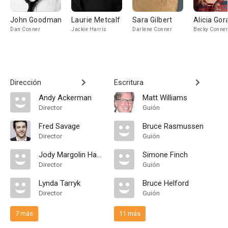
John Goodman
Laurie Metcalf
Sara Gilbert
Alicia Go
Dan Conner
Jackie Harris
Darlene Conner
Becky Conner
Dirección
Escritura
Andy Ackerman
Matt Williams
Director
Guión
Fred Savage
Bruce Rasmussen
Director
Guión
Jody Margolin Hahn
Simone Finch
Director
Guión
Lynda Tarryk
Bruce Helford
Director
Guión
7 más
11 más