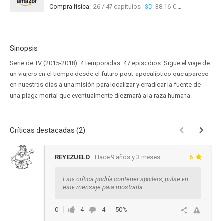
Compra física:
26 / 47 capítulos
SD
38.16 €
13 / 47 
Sinopsis
Serie de TV (2015-2018). 4 temporadas. 47 episodios. Sigue el viaje de
un viajero en el tiempo desde el futuro post-apocalíptico que aparece
en nuestros días a una misión para localizar y erradicar la fuente de
una plaga mortal que eventualmente diezmará a la raza humana.
Críticas destacadas (2)
REYEZUELO
Hace 9 años y 3 meses
6
Esta crítica podría contener spoilers, pulse en
este mensaje para mostrarla
0
4
4
50%
Ver respuestas