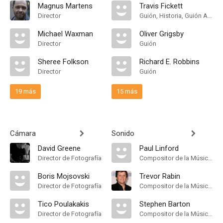
Magnus Martens
Travis Fickett
Director
Guión, Historia, Guión Adaptado
Michael Waxman
Oliver Grigsby
Director
Guión
Sheree Folkson
Richard E. Robbins
Director
Guión
19 más
15 más
Cámara
Sonido
David Greene
Paul Linford
Director de Fotografía
Compositor de la Música Original
Boris Mojsovski
Trevor Rabin
Director de Fotografía
Compositor de la Música Original
Tico Poulakakis
Stephen Barton
Director de Fotografía
Compositor de la Música Original