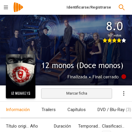
Identificarse/Registrarse
8.0
167 votos
12 monos (Doce monos)
Finalizada • Final cerrado
Marcar ficha
Información
Trailers
Capítulos
DVD / Blu-Ray
(3)
Título original
Año
Duración
Temporadas
Clasificación por edades