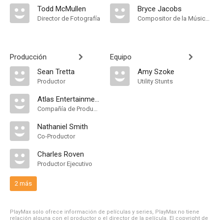
Todd McMullen
Bryce Jacobs
Director de Fotografía
Compositor de la Música Original
Producción
Equipo
Sean Tretta
Amy Szoke
Productor
Utility Stunts
Atlas Entertainment
Compañía de Produccion
Nathaniel Smith
Co-Productor
Charles Roven
Productor Ejecutivo
2 más
PlayMax solo ofrece información de películas y series, PlayMax no tiene
relación alguna con el productor o el director de la película. El copyright de