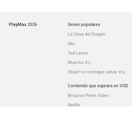
Íntimo Cassavetes
PlayMax
2026
Series populares
--
La Casa del Dragón
Silo
Ted Lasso
Muertos S.L.
Stuart no consigue salvar el universo
Contenido que expirara en VOD
The Wife
Amazon Prime Video
--
Netflix
Movistar+
Filmin