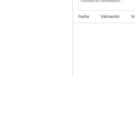
Fecha
Valoración
V
RoboCop 2
8.5
Phoenix
7.7