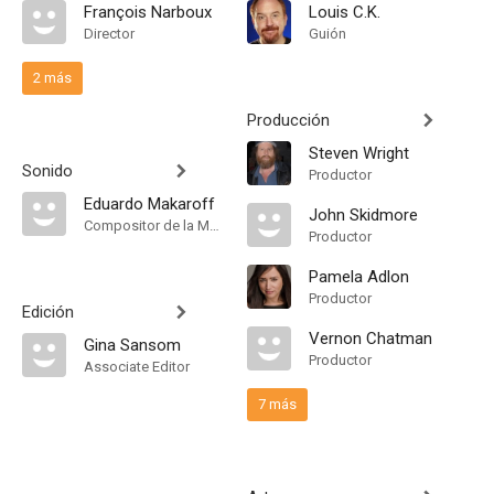
François Narboux
Louis C.K.
Director
Guión
2 más
Producción
Steven Wright
Sonido
Productor
Eduardo Makaroff
John Skidmore
Compositor de la Música Original
Productor
Pamela Adlon
Productor
Edición
Vernon Chatman
Gina Sansom
Productor
Associate Editor
7 más