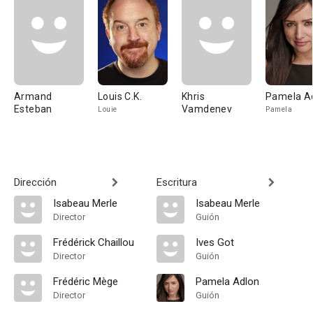
Armand
Louis C.K.
Khris
Pamela A
Esteban
Vamdenev
Louie
Pamela
Dirección
Escritura
Isabeau Merle
Isabeau Merle
Director
Guión
Frédérick Chaillou
Ives Got
Director
Guión
Frédéric Mège
Pamela Adlon
Director
Guión