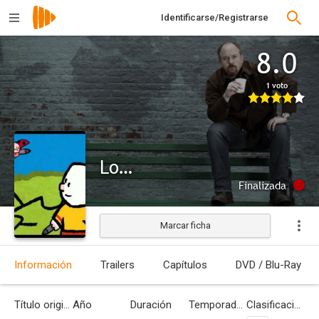
Identificarse/Registrarse
8.0
1 voto
Louie
Finalizada
Marcar ficha
Información
Trailers
Capítulos
DVD / Blu-Ray
Título original
Año
Duración
Temporadas
Clasificación por edades