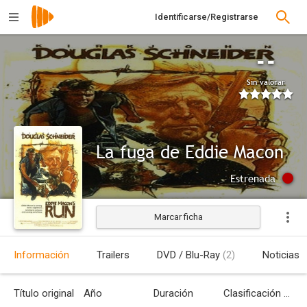
Identificarse/Registrarse
--
Sin valorar
La fuga de Eddie Macon
Estrenada
Marcar ficha
Información
Trailers
DVD / Blu-Ray
(2)
Noticias
Título original
Año
Duración
Clasificación por edades