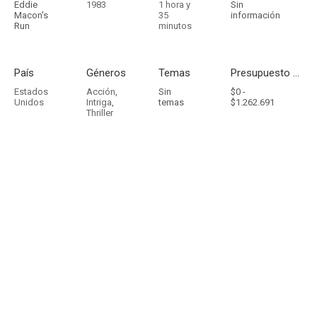
Eddie
1983
1 hora y
Sin
Macon's
35
información
Run
minutos
País
Géneros
Temas
Presupuesto - Ingresos
Estados
Acción
,
Sin
$0 -
Unidos
Intriga
,
temas
$1.262.691
Thriller