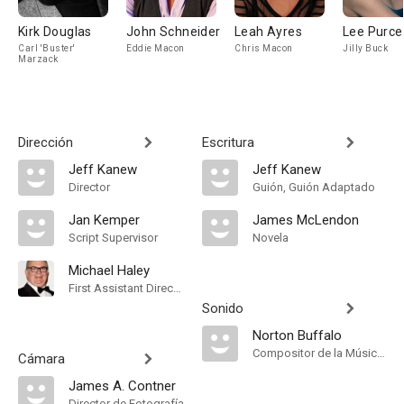
Kirk Douglas
John Schneider
Leah Ayres
Lee Purcel
Carl 'Buster'
Eddie Macon
Chris Macon
Jilly Buck
Marzack
Dirección
Escritura
Jeff Kanew
Jeff Kanew
Director
Guión, Guión Adaptado
Jan Kemper
James McLendon
Script Supervisor
Novela
Michael Haley
First Assistant Director
Sonido
Norton Buffalo
Compositor de la Música Original, Música
Cámara
James A. Contner
Director de Fotografía