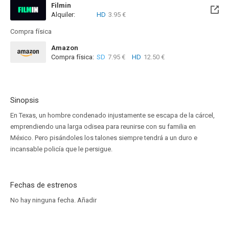
Filmin
Alquiler:
HD
3.95 €
Disponible hasta el Sab, 05 Dic 2026 (Quedan 3 meses)
Compra física
Amazon
Compra física:
SD
7.95 €
HD
12.50 €
Sinopsis
En Texas, un hombre condenado injustamente se escapa de la cárcel,
emprendiendo una larga odisea para reunirse con su familia en
México. Pero pisándoles los talones siempre tendrá a un duro e
incansable policía que le persigue.
Fechas de estrenos
No hay ninguna fecha.
Añadir