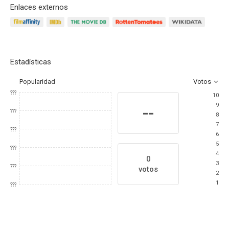
Enlaces externos
Estadísticas
Popularidad
Votos
???
10
9
--
???
8
7
???
6
5
???
4
0
3
???
votos
2
1
???