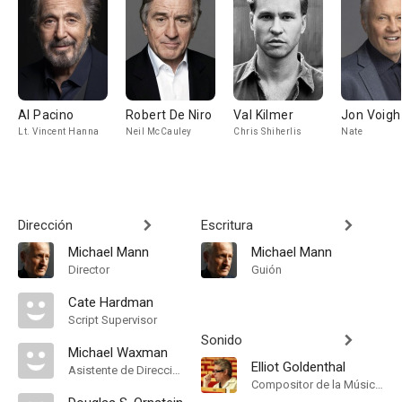
Al Pacino
Robert De Niro
Val Kilmer
Jon Voigh
Lt. Vincent Hanna
Neil McCauley
Chris Shiherlis
Nate
Dirección
Escritura
Michael Mann
Michael Mann
Director
Guión
Cate Hardman
Script Supervisor
Sonido
Michael Waxman
Elliot Goldenthal
Asistente de Dirección
Compositor de la Música Original, Orquestador