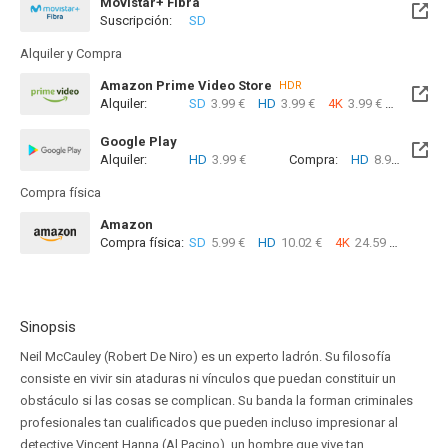
Movistar+ Fibra
Suscripción:
SD
Disponible hasta el Sab, 15 Ago 2026 (Quedan 6 días)
Alquiler y Compra
Amazon Prime Video Store
HDR
Alquiler:
SD
3.99 €
HD
3.99 €
4K
3.99 €
Com
Google Play
Alquiler:
HD
3.99 €
Compra:
HD
8.99 €
Compra física
Amazon
Compra física:
SD
5.99 €
HD
10.02 €
4K
24.59 €
Sinopsis
Neil McCauley (Robert De Niro) es un experto ladrón. Su filosofía
consiste en vivir sin ataduras ni vínculos que puedan constituir un
obstáculo si las cosas se complican. Su banda la forman criminales
profesionales tan cualificados que pueden incluso impresionar al
detective Vincent Hanna (Al Pacino), un hombre que vive tan