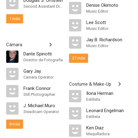
Douglas S. Ornstein
Denise Okimoto
Second Assistant Director
Music Editor
1 más
Lee Scott
Music Editor
Jay B. Richardson
Cámara
Music Editor
Dante Spinotti
27 más
Director de Fotografía
Gary Jay
Camera Operator
Costume & Make-Up
Frank Connor
Ilona Herman
Still Photographer
Estilista
J. Michael Muro
Leonard Engelman
Steadicam Operator
Estilista
8 más
Ken Diaz
Maquilladora