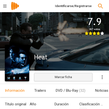
Identificarse/Registrarse
7.9
187 votos
Heat
Marcar ficha
Estrenada
Información
Trailers
DVD / Blu-Ray
(32)
Noticias
Título original
Año
Duración
Clasificación por edades