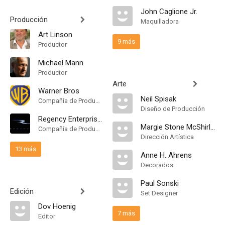
John Caglione Jr.
Producción
Maquilladora
Art Linson
9 más
Productor
Michael Mann
Productor
Arte
Warner Bros
Neil Spisak
Compañía de Produccion
Diseño de Producción
Regency Enterprises
Margie Stone McShirley
Compañía de Produccion
Dirección Artística
13 más
Anne H. Ahrens
Decorados
Paul Sonski
Edición
Set Designer
Dov Hoenig
7 más
Editor