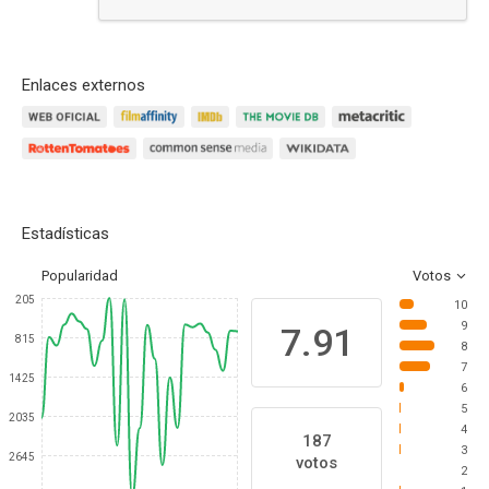
Responder
Enlaces externos
Estadísticas
Popularidad
Votos
205
10
9
7.91
815
8
7
1425
6
5
2035
4
187
3
2645
votos
2