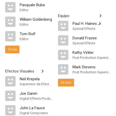
Pasquale Buba
Editor
Equipo
William Goldenberg
Paul H. Haines Jr.
Editor
Special Effects
Tom Rolf
Donald Frazee
Editor
Special Effects
9 más
Kathy Virkler
Post Production Supervisor
Mark Stevens
Efectos Visuales
Post Production Supervisor
Neil Krepela
36 más
Supervisor de Efectos Visuales
Joe Gareri
Digital Effects Producer
John La Fauce
Digital Compositor