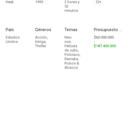
Heat
1995
2 horas y
12+
52
minutos
País
Géneros
Temas
Presupuesto - Ingresos
Estados
Acción
,
Neo-
$60.000.000
Unidos
Intriga
,
noir
,
-
Thriller
Película
$187.400.000
de culto
,
Policíaco
,
Remake
,
Robos &
Atracos