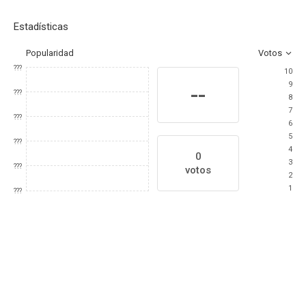
Estadísticas
Popularidad
Votos
???
10
9
--
???
8
7
???
6
5
???
4
0
3
???
votos
2
1
???