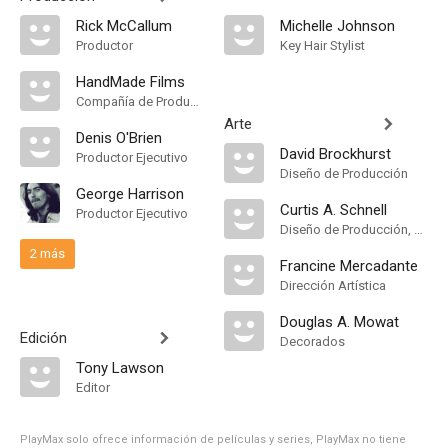
Rick McCallum
Michelle Johnson
Productor
Key Hair Stylist
HandMade Films
Compañía de Produccion
Arte
Denis O'Brien
David Brockhurst
Productor Ejecutivo
Diseño de Producción
George Harrison
Curtis A. Schnell
Productor Ejecutivo
Diseño de Producción, Dirección Artística
2 más
Francine Mercadante
Dirección Artística
Douglas A. Mowat
Edición
Decorados
Tony Lawson
Editor
PlayMax solo ofrece información de películas y series, PlayMax no tiene