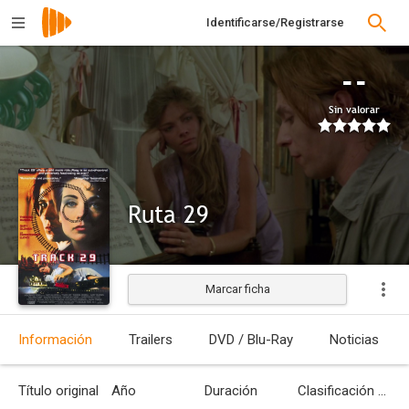
Identificarse/Registrarse
--
Sin valorar
Ruta 29
Marcar ficha
Estrenada
Información
Trailers
DVD / Blu-Ray
Noticias
Título original
Año
Duración
Clasificación por edades