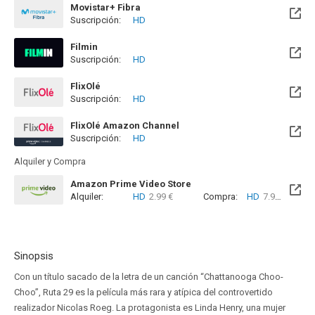
Movistar+ Fibra
Suscripción:
HD
Disponible hasta el Mié, 01 Sep 2066 (Quedan 40 años)
Filmin
Suscripción:
HD
Disponible hasta el Mié, 31 Dic 2031 (Quedan 5 años)
FlixOlé
Suscripción:
HD
FlixOlé Amazon Channel
Suscripción:
HD
Alquiler y Compra
Amazon Prime Video Store
Alquiler:
HD
2.99 €
Compra:
HD
7.99 €
Sinopsis
Con un título sacado de la letra de un canción “Chattanooga Choo-
Choo”, Ruta 29 es la película más rara y atípica del controvertido
realizador Nicolas Roeg. La protagonista es Linda Henry, una mujer