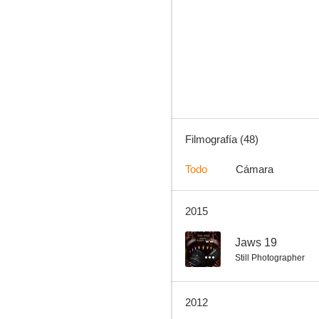
Regreso al futuro II
7.8
Filmografía (48)
Todo
Cámara
2015
Mejor... imposible
7.4
--
Jaws 19
Still Photographer
2012