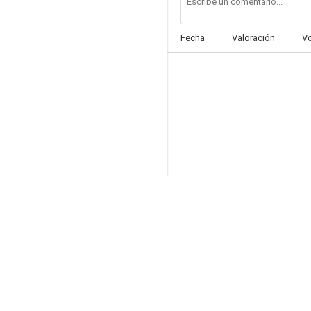
Fecha
Valoración
V
Karate Kid II: La historia continúa
6.3
Dick y Jane, ladrones de risa
9.3