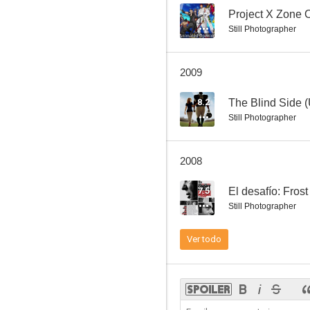
--
Project X Zone 
Still Photographer
Karate Kid, el momento de la verdad
2009
7.3
8.2
The Blind Side 
Still Photographer
2008
7.5
El desafío: Fros
Still Photographer
Gremlins
Ver todo
6.7