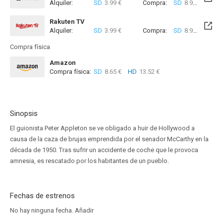
Alquiler:
SD
3.99 €
Compra:
SD
8.99 €
HD
8
Rakuten TV
Alquiler:
SD
3.99 €
Compra:
SD
8.99 €
Compra física
Amazon
Compra física:
SD
8.65 €
HD
13.52 €
Sinopsis
El guionista Peter Appleton se ve obligado a huir de Hollywood a
causa de la caza de brujas emprendida por el senador McCarthy en la
década de 1950. Tras sufrir un accidente de coche que le provoca
amnesia, es rescatado por los habitantes de un pueblo.
Fechas de estrenos
No hay ninguna fecha.
Añadir