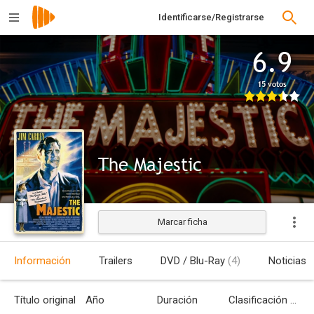
Identificarse/Registrarse
6.9
15 votos
The Majestic
Marcar ficha
Estrenada
Información
Trailers
DVD / Blu-Ray
(4)
Noticias
Título original
Año
Duración
Clasificación por edades