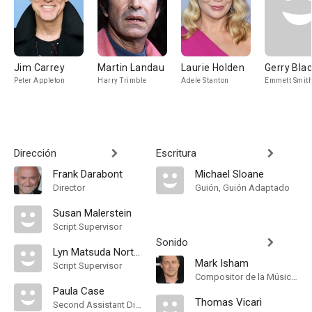
Jim Carrey
Martin Landau
Laurie Holden
Gerry Bla
Peter Appleton
Harry Trimble
Adele Stanton
Emmett Smit
Dirección
Escritura
Frank Darabont
Michael Sloane
Director
Guión, Guión Adaptado
Susan Malerstein
Script Supervisor
Sonido
Lyn Matsuda Norton
Mark Isham
Script Supervisor
Compositor de la Música Original
Paula Case
Thomas Vicari
Second Assistant Director