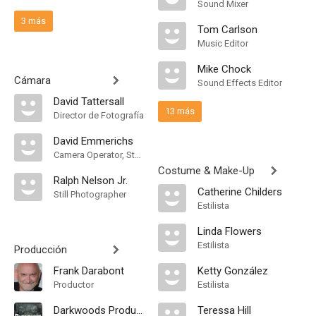
Sound Mixer
3 más
Tom Carlson
Music Editor
Mike Chock
Cámara
Sound Effects Editor
David Tattersall
13 más
Director de Fotografía
David Emmerichs
Camera Operator, Steadicam Operator
Costume & Make-Up
Ralph Nelson Jr.
Catherine Childers
Still Photographer
Estilista
Linda Flowers
Estilista
Producción
Frank Darabont
Ketty González
Productor
Estilista
Darkwoods Productions
Teressa Hill