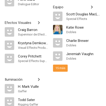
Dialogue Editor
Equipo
Scott Douglas MacLachlan
Special Effects
Efectos Visuales
Katie Rowe
Craig Barron
Dobles
Supervisor de Efectos Visuales
Charlie Brewer
Krystyna Demkowicz
Dobles
Visual Effects Producer
Jeremiah Vaughn
Corey Pritchett
Dobles
Special Effects Supervisor
15 más
Iluminación
H. Mark Vuille
Gaffer
Todd Sater
Rigging Gaffer