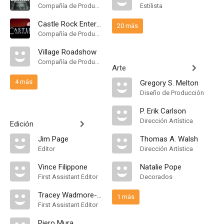
Compañía de Produccion
Estilista
Castle Rock Entertainment
20 más
Compañía de Produccion
Village Roadshow
Compañía de Produccion
Arte
4 más
Gregory S. Melton
Diseño de Producción
P. Erik Carlson
Dirección Artística
Edición
Jim Page
Thomas A. Walsh
Editor
Dirección Artística
Vince Filippone
Natalie Pope
First Assistant Editor
Decorados
Tracey Wadmore-Smith
1 más
First Assistant Editor
Piero Mura