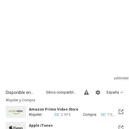
Disponible en...
Sitios compatibles
España
Alquiler y Compra
Amazon Prime Video Store
Alquiler:
SD
2.99 €
Compra:
SD
7.99 €
HD
7
Apple iTunes