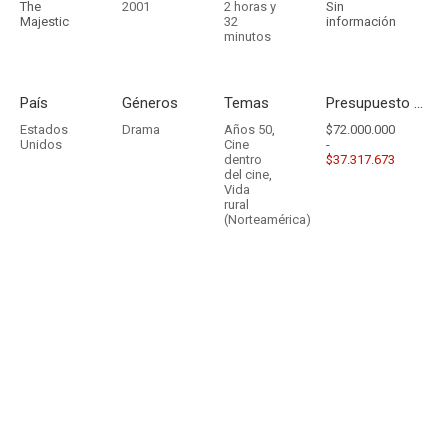
The
2001
2 horas y
Sin
Majestic
32
información
minutos
País
Géneros
Temas
Presupuesto - Ingresos
Estados
Drama
Años 50
,
$72.000.000
Unidos
Cine
-
dentro
$37.317.673
del cine
,
Vida
rural
(Norteamérica)