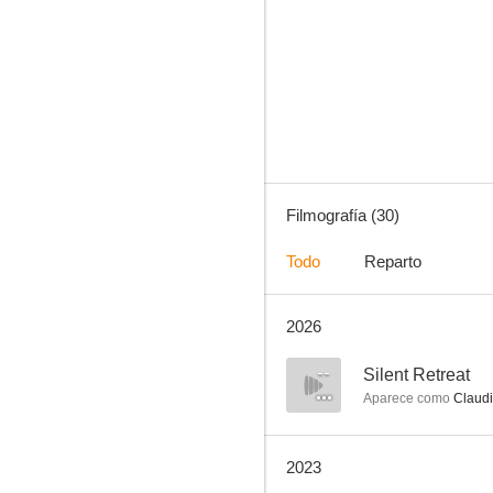
The Blacklist
7.9
Filmografía (30)
Todo
Reparto
2026
The OA
8.5
--
Silent Retreat
Aparece como
Claud
2023