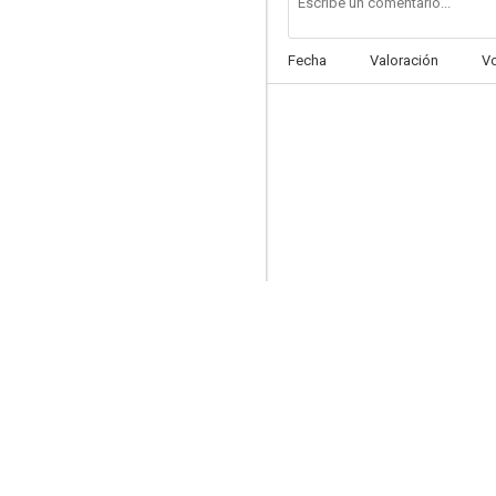
Fecha
Valoración
V
Bogus
6.5
Michael Clayton
4.5