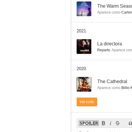
--
The Warm Seas
Aparece como
Carle
Sin miedo a la vida
2021
7.3
6.9
La directora
Reparto
,
Aparece co
2020
--
The Cathedral
Aparece como
Billie 
Cuando un hombre ama a una mujer
Ver todo
7.0