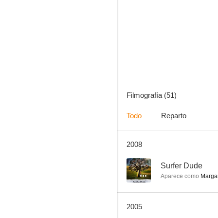
La muerte os sienta tan bien
7.2
Filmografía (51)
Todo
Reparto
2008
Durmiendo con su enemigo
6.4
--
Surfer Dude
Aparece como
Margar
2005