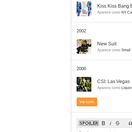
7.5
Kiss Kiss Bang
Aparece como
NY Ca
Beethoven, uno más de la familia
2002
8.0
--
New Suit
Aparece como
Small 
2000
8.7
CSI: Las Vegas
Aparece como
Liquor
News Radio - Radio Noticias
Ver todo
6.8