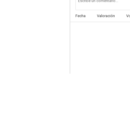
Fecha
Valoración
V
Edición anterior
6.3
El exorcista III
5.0