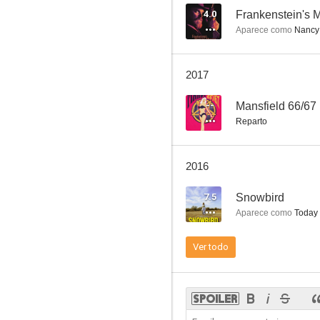
4.0
Frankenstein's M
Aparece como
Nancy 
Buck Rogers, aventuras en el siglo 25
2017
7.9
--
Mansfield 66/67
Reparto
2016
7.5
Snowbird
Aparece como
Today
Los ángeles de Charlie
Ver todo
7.5