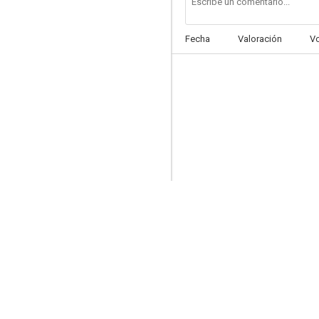
Fecha
Valoración
V
Dos en el aire
7.0
El caso de la viuda negra
6.3