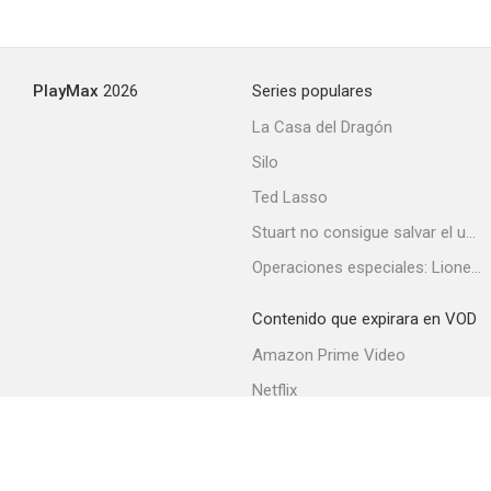
Rock 'n' Roll High School Forever
PlayMax
2026
Series populares
--
La Casa del Dragón
Silo
Ted Lasso
Stuart no consigue salvar el universo
Operaciones especiales: Lioness
Contenido que expirara en VOD
Academia Mortuoria
Amazon Prime Video
--
Netflix
Filmin
Movistar+