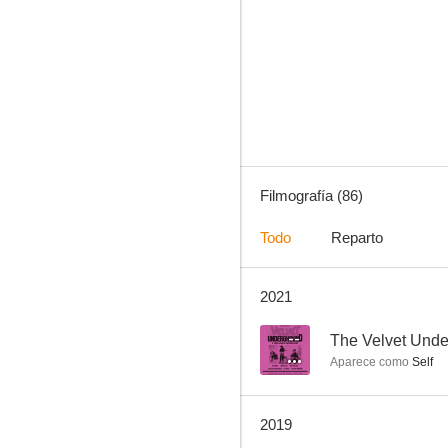
Looney Tunes: De nuevo en acción
10
Filmografía (86)
Todo
Reparto
2021
Hart y Hart
8.5
--
The Velvet Und
Aparece como
Self
2019