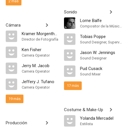
2 más
Sonido
Lorne Balfe
Cámara
Compositor de la Música Original
Kramer Morgenthau
Tobias Poppe
Director de Fotografía
Sound Designer, Supervising Sound Editor
Ken Fisher
Jason W. Jennings
Camera Operator
Sound Designer
Jerry M. Jacob
Pud Cusack
Camera Operator
Sound Mixer
Jeffery J. Tufano
17 más
Camera Operator
19 más
Costume & Make-Up
Yolanda Mercadel
Producción
Estilista