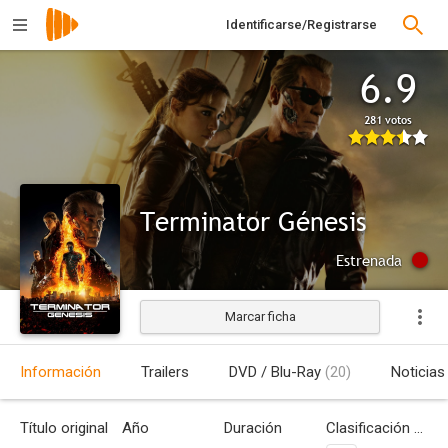
Identificarse/Registrarse
6.9
281 votos
Terminator Génesis
Estrenada
Marcar ficha
Información
Trailers
DVD / Blu-Ray
(20)
Noticias
Título original
Año
Duración
Clasificación por edades