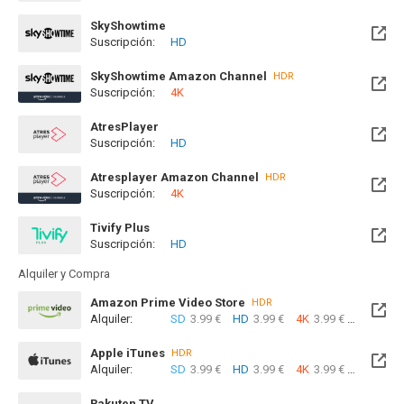
SkyShowtime
Suscripción:
HD
Disponible hasta el Sab, 31 Oct 2026 (Quedan 2 meses)
SkyShowtime Amazon Channel
HDR
Suscripción:
4K
AtresPlayer
Suscripción:
HD
Atresplayer Amazon Channel
HDR
Suscripción:
4K
Tivify Plus
Suscripción:
HD
Disponible hasta el Sab, 08 Ago 2026 (Quedan 2 días)
Alquiler y Compra
Amazon Prime Video Store
HDR
Alquiler:
SD
3.99 €
HD
3.99 €
4K
3.99 €
Com
Apple iTunes
HDR
Alquiler:
SD
3.99 €
HD
3.99 €
4K
3.99 €
Com
Rakuten TV