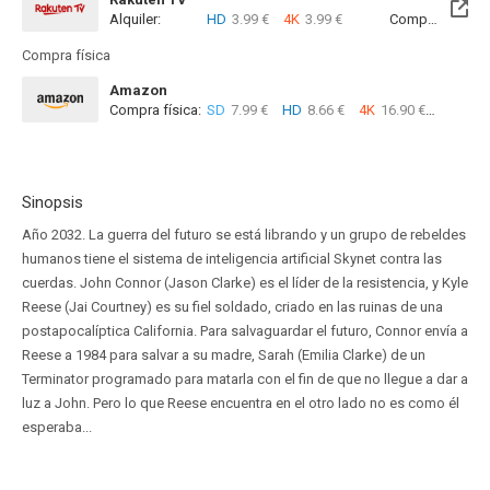
Alquiler:
HD
3.99 €
4K
3.99 €
Compra:
SD
9
Compra física
Amazon
Compra física:
SD
7.99 €
HD
8.66 €
4K
16.90 €
Sinopsis
Año 2032. La guerra del futuro se está librando y un grupo de rebeldes
humanos tiene el sistema de inteligencia artificial Skynet contra las
cuerdas. John Connor (Jason Clarke) es el líder de la resistencia, y Kyle
Reese (Jai Courtney) es su fiel soldado, criado en las ruinas de una
postapocalíptica California. Para salvaguardar el futuro, Connor envía a
Reese a 1984 para salvar a su madre, Sarah (Emilia Clarke) de un
Terminator programado para matarla con el fin de que no llegue a dar a
luz a John. Pero lo que Reese encuentra en el otro lado no es como él
esperaba...