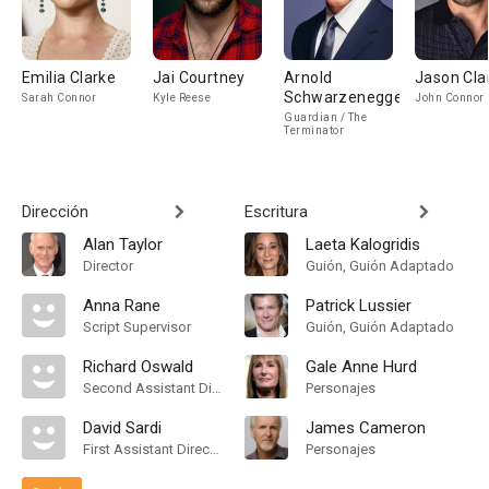
Emilia Clarke
Jai Courtney
Arnold
Jason Cla
Schwarzenegger
Sarah Connor
Kyle Reese
John Connor
Guardian / The
Terminator
Dirección
Escritura
Alan Taylor
Laeta Kalogridis
Director
Guión, Guión Adaptado
Anna Rane
Patrick Lussier
Script Supervisor
Guión, Guión Adaptado
Richard Oswald
Gale Anne Hurd
Second Assistant Director
Personajes
David Sardi
James Cameron
First Assistant Director
Personajes