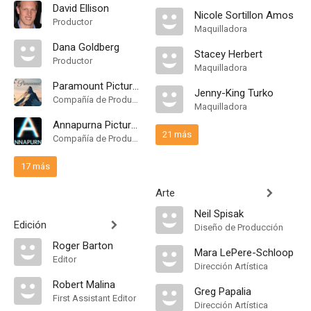
David Ellison
Nicole Sortillon Amos
Productor
Maquilladora
Dana Goldberg
Stacey Herbert
Productor
Maquilladora
Paramount Pictures
Jenny-King Turko
Compañía de Produccion
Maquilladora
Annapurna Pictures
21 más
Compañía de Produccion
17 más
Arte
Neil Spisak
Edición
Diseño de Producción
Roger Barton
Mara LePere-Schloop
Editor
Dirección Artística
Robert Malina
Greg Papalia
First Assistant Editor
Dirección Artística