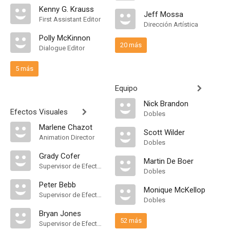
Kenny G. Krauss
Jeff Mossa
First Assistant Editor
Dirección Artística
Polly McKinnon
20 más
Dialogue Editor
5 más
Equipo
Nick Brandon
Efectos Visuales
Dobles
Marlene Chazot
Scott Wilder
Animation Director
Dobles
Grady Cofer
Martin De Boer
Supervisor de Efectos Visuales
Dobles
Peter Bebb
Monique McKellop
Supervisor de Efectos Visuales
Dobles
Bryan Jones
52 más
Supervisor de Efectos Visuales