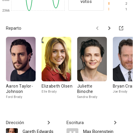
votos
2
1
2366
Reparto
Aaron Taylor-
Elizabeth Olsen
Juliette
Bryan Cra
Johnson
Binoche
Elle Brody
Joe Brody
Ford Brody
Sandra Brody
Dirección
Escritura
Gareth Edwards
Max Borenstein