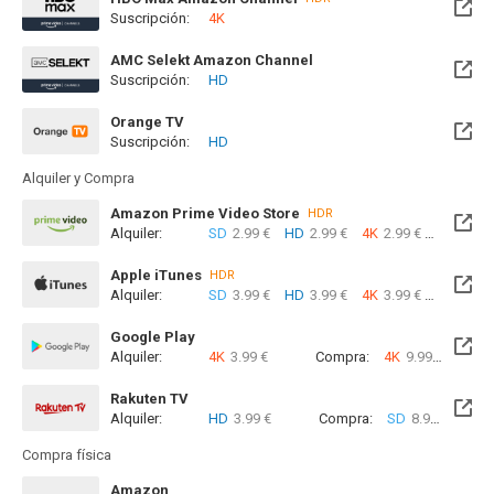
Suscripción:
4K
AMC Selekt Amazon Channel
Suscripción:
HD
Orange TV
Suscripción:
HD
Disponible hasta el Mar, 01 Sep 2026 (Quedan 22 días)
Alquiler y Compra
Amazon Prime Video Store
HDR
Alquiler:
SD
2.99 €
HD
2.99 €
4K
2.99 €
Com
Apple iTunes
HDR
Alquiler:
SD
3.99 €
HD
3.99 €
4K
3.99 €
Com
Google Play
Alquiler:
4K
3.99 €
Compra:
4K
9.99 €
Rakuten TV
Alquiler:
HD
3.99 €
Compra:
SD
8.99 €
HD
8
Compra física
Amazon