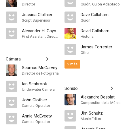
Director
Guión, Guión Adaptado
Jessica Clothier
Dave Callaham
Script Supervisor
Guión
Alexander H. Gayner
David Callaham
First Assistant Director
Historia
James Forrester
Other
Cámara
2 más
Seamus McGarvey
Director de Fotografía
Ian Seabrook
Sonido
Underwater Camera
Alexandre Desplat
John Clothier
Compositor de la Música Original
Camera Operator
Jim Schultz
Annie McEveety
Music Editor
Camera Operator