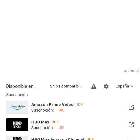
Disponible en...
Sitios compatibles
España
Suscripción
Amazon Prime Video
HDR
Suscripción:
4K
HBO Max
HDR
Suscripción:
4K
Disponible hasta el Dom, 25 Abr 2027 (Quedan 8 meses)
HBO Max Amazon Channel
HDR