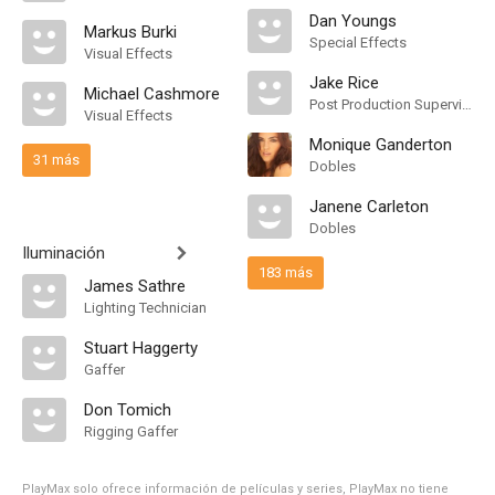
Dan Youngs
Markus Burki
Special Effects
Visual Effects
Jake Rice
Michael Cashmore
Post Production Supervisor
Visual Effects
Monique Ganderton
31 más
Dobles
Janene Carleton
Dobles
Iluminación
183 más
James Sathre
Lighting Technician
Stuart Haggerty
Gaffer
Don Tomich
Rigging Gaffer
PlayMax solo ofrece información de películas y series, PlayMax no tiene