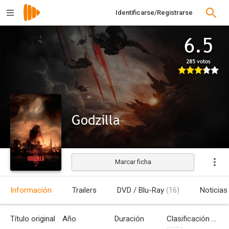
Identificarse/Registrarse
6.5
285 votos
Godzilla
Marcar ficha
Estrenada
Información
Trailers
DVD / Blu-Ray
(16)
Noticias
Título original
Año
Duración
Clasificación por edades