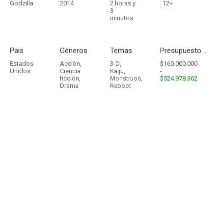
Godzilla
2014
2 horas y
12+
3
minutos
País
Géneros
Temas
Presupuesto - Ingresos
Estados
Acción
,
3-D
,
$160.000.000
Unidos
Ciencia
Kaiju
,
-
ficción
,
Monstruos
,
$524.978.362
Drama
Reboot