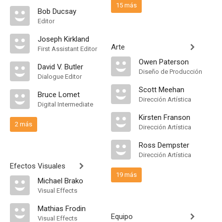
15 más
Bob Ducsay
Editor
Joseph Kirkland
Arte
First Assistant Editor
Owen Paterson
David V. Butler
Diseño de Producción
Dialogue Editor
Scott Meehan
Bruce Lomet
Dirección Artística
Digital Intermediate
Kirsten Franson
2 más
Dirección Artística
Ross Dempster
Dirección Artística
Efectos Visuales
19 más
Michael Brako
Visual Effects
Mathias Frodin
Equipo
Visual Effects