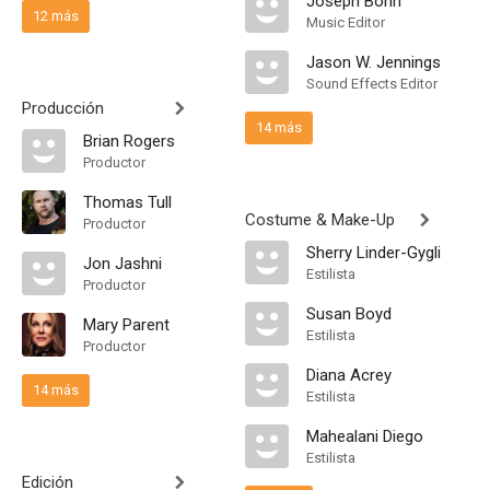
Joseph Bonn
12 más
Music Editor
Jason W. Jennings
Sound Effects Editor
Producción
14 más
Brian Rogers
Productor
Thomas Tull
Costume & Make-Up
Productor
Sherry Linder-Gygli
Jon Jashni
Estilista
Productor
Susan Boyd
Mary Parent
Estilista
Productor
Diana Acrey
14 más
Estilista
Mahealani Diego
Estilista
Edición