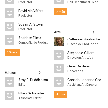
Productor
Hair Department Head
David McGiffert
2 más
Productor
Susan A. Stover
Productor
Arte
Antidote Films
Catherine Hardwicke
Compañía de Produccion
Diseño de Producción
10 más
Stephanie Gilliam
Dirección Artística
Gene Serdena
Decorados
Edición
Amy E. Duddleston
Canada Johanna Gordon
Editor
Assistant Art Director
Hilary Schroeder
4 más
Associate Editor