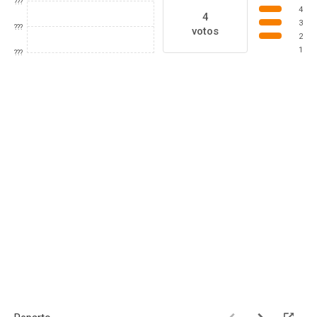
???
4
4
3
???
votos
2
1
???