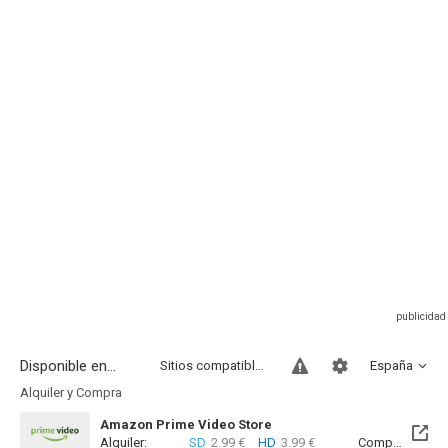
Disponible en...
Sitios compatibles
España
Alquiler y Compra
Amazon Prime Video Store
Alquiler:
SD
2.99 €
HD
3.99 €
Compra:
SD
7