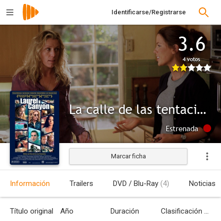
Identificarse/Registrarse
3.6
4 votos
La calle de las tentaciones
Estrenada
Marcar ficha
Información
Trailers
DVD / Blu-Ray
(4)
Noticias
Título original
Año
Duración
Clasificación por edades