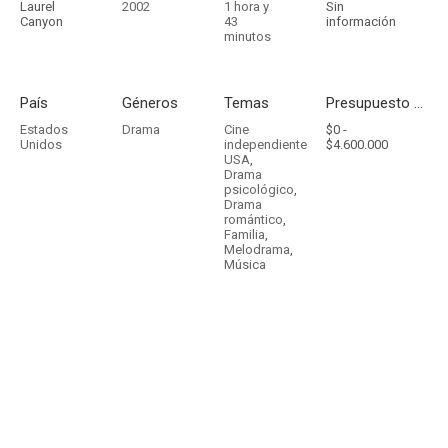
Laurel
2002
1 hora y
Sin
Canyon
43
información
minutos
País
Géneros
Temas
Presupuesto - Ingresos
Estados
Drama
Cine
$0 -
Unidos
independiente
$4.600.000
USA
,
Drama
psicológico
,
Drama
romántico
,
Familia
,
Melodrama
,
Música