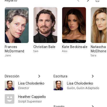
Reparto
Frances
Christian Bale
Kate Beckinsale
Natascha
McDormand
McElhone
Sam
Alex
Jane
Sara
Dirección
Escritura
Lisa Cholodenko
Lisa Cholodenko
Director
Guión, Guión Adaptado
Heather Cappiello
Script Supervisor
Sonido