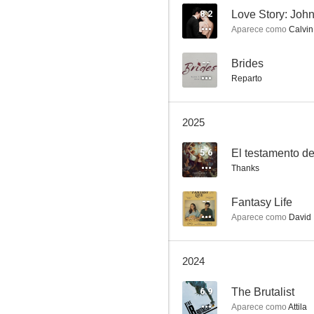
8.2
Aparece como
Calvin
Santos criminales
--
Brides
Reparto
6.5
2025
5.6
El testamento d
Thanks
--
Fantasy Life
Aparece como
David
Kraven the Hunter
6.2
2024
6.9
The Brutalist
Aparece como
Attila