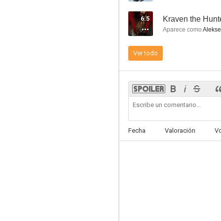
6.5
Kraven the Hunt
Aparece como
Alekse
Ver todo
The Eye (Visiones)
5.9
Fecha
Valoración
V
¡Goool 2! Viviendo el sueño
8.7