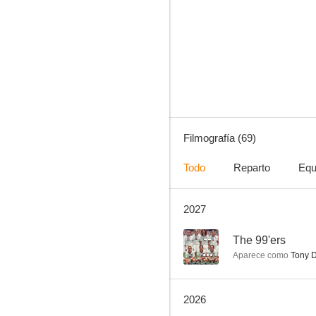
Cara a cara
6.9
Filmografía (69)
Todo
Reparto
Equ
2027
Ámsterdam
6.7
--
The 99'ers
Aparece como
Tony D
2026