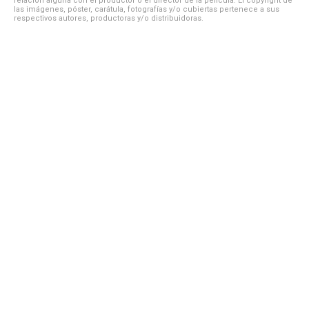
relación alguna con el productor o el director de la película. El copyright de
las imágenes, póster, carátula, fotografías y/o cubiertas pertenece a sus
respectivos autores, productoras y/o distribuidoras.