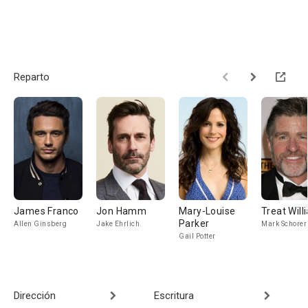
Reparto
James Franco
Jon Hamm
Mary-Louise
Treat Will
Parker
Allen Ginsberg
Jake Ehrlich
Mark Schorer
Gail Potter
Dirección
Escritura