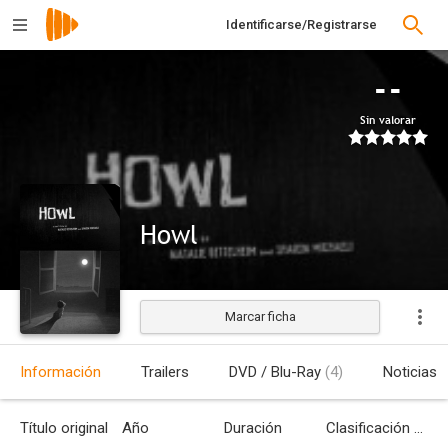
Identificarse/Registrarse
--
Sin valorar
Howl
Marcar ficha
Estrenada
Información
Trailers
DVD / Blu-Ray
(4)
Noticias
Título original
Año
Duración
Clasificación por edades