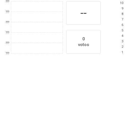
???
10
9
--
???
8
7
???
6
5
???
4
0
3
???
votos
2
1
???