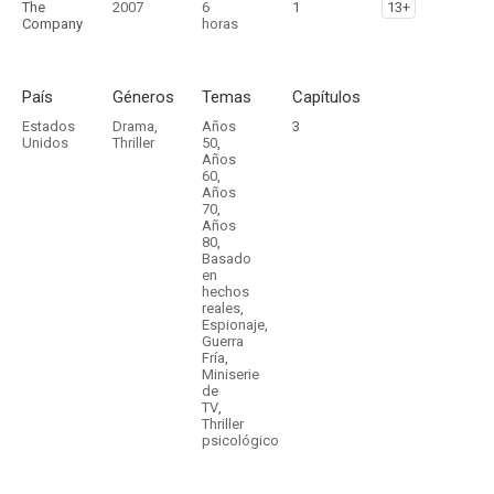
The
2007
6
1
13+
Company
horas
País
Géneros
Temas
Capítulos
Estados
Drama
,
Años
3
Unidos
Thriller
50
,
Años
60
,
Años
70
,
Años
80
,
Basado
en
hechos
reales
,
Espionaje
,
Guerra
Fría
,
Miniserie
de
TV
,
Thriller
psicológico