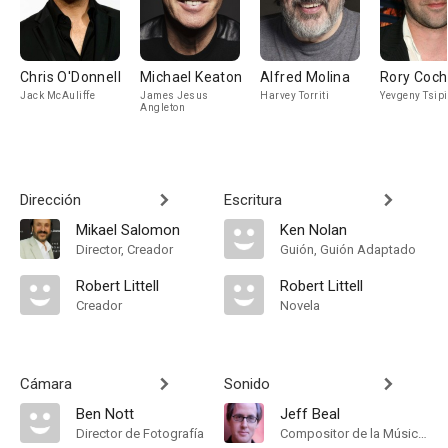
Chris O'Donnell
Michael Keaton
Alfred Molina
Rory Coch
Jack McAuliffe
James Jesus
Harvey Torriti
Yevgeny Tsip
Angleton
Dirección
Escritura
Mikael Salomon
Ken Nolan
Director, Creador
Guión, Guión Adaptado
Robert Littell
Robert Littell
Creador
Novela
Cámara
Sonido
Ben Nott
Jeff Beal
Director de Fotografía
Compositor de la Música Original