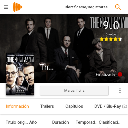
Identificarse/Registrarse
9.0
5 votos
The Company
Finalizada
Marcar ficha
Información
Trailers
Capítulos
DVD / Blu-Ray
(2)
Título original
Año
Duración
Temporadas
Clasificación por edades