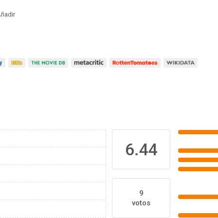
ñadir
6.44
9
votos