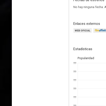
Fechas de estrenos
No hay ninguna fecha.
A
Enlaces externos
Estadísticas
Popularidad
???
???
???
???
???
???