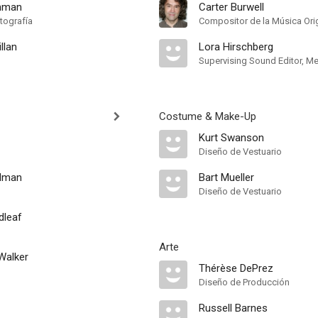
hman
Carter Burwell
tografía
Compositor de la Música Orig
llan
Lora Hirschberg
Costume & Make-Up
Kurt Swanson
Diseño de Vestuario
edman
Bart Mueller
Diseño de Vestuario
dleaf
Arte
 Walker
Thérèse DePrez
Diseño de Producción
Russell Barnes