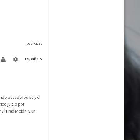
España
ndo beat de los 50 y el
ico juicio por
y la redención, y un