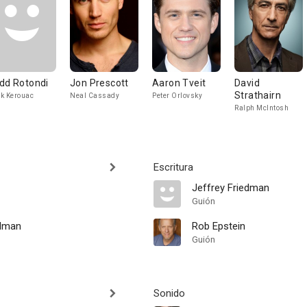
dd Rotondi
Jon Prescott
Aaron Tveit
David
Strathairn
k Kerouac
Neal Cassady
Peter Orlovsky
Ralph McIntosh
Escritura
Jeffrey Friedman
Guión
edman
Rob Epstein
Guión
Sonido