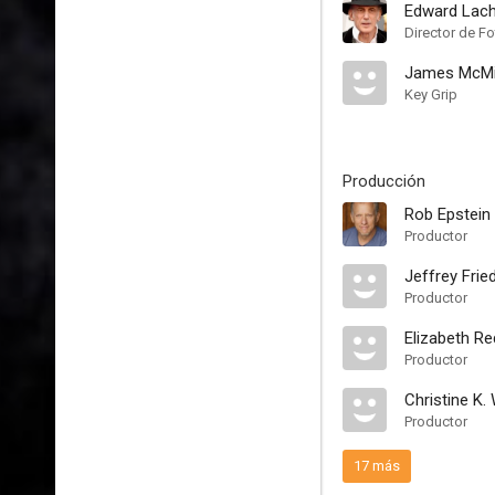
Edward Lac
Director de Fo
James McMi
Key Grip
Producción
Rob Epstein
Productor
Jeffrey Fri
Productor
Elizabeth Re
Productor
Christine K.
Productor
17 más