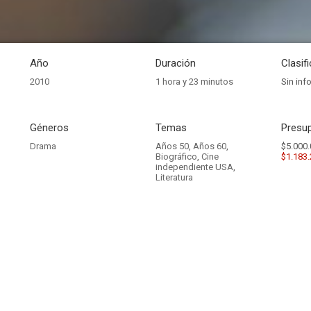
Año
Duración
Clasif
2010
1 hora y 23 minutos
Sin inf
Géneros
Temas
Presup
Drama
Años 50
,
Años 60
,
$5.000.
Biográfico
,
Cine
$1.183
independiente USA
,
Literatura