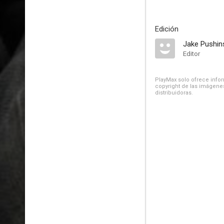
Edición
Jake Pushin
Editor
PlayMax solo ofrece inform
copyright de las imágenes
distribuidoras.