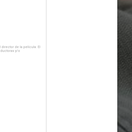
irector de la película. El
oductoras y/o