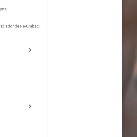
inal
Supervising Sound Editor, Mezclador de Re-Grabación de Sonido