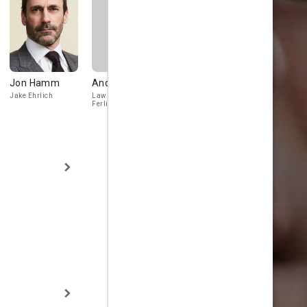
Jon Hamm
Andrew Rogers
Bob Balaban
Mary-Loui
Parker
Jake Ehrlich
Lawrence
Judge Clayton Horn
Ferlinghetti
Gail Potter