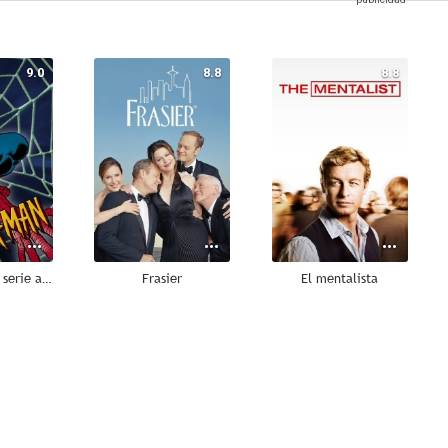
9.0
8.8
8.8
Spider-Man: La serie animada
Frasier
El mentalista
8.7
8.6
8.6