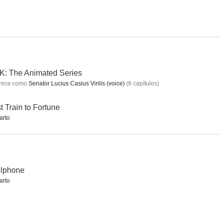
ania
Historias de la cripta
The Artist
7.5
7.3
7.2
: The Animated Series
rece como
Senator Lucius Casius Virilis (voice)
(
6
capítulos
)
t Train to Fortune
arto
ns Go!
Rumores y mentiras
Océanos de fuego (Hidalgo)
llphone
6.7
6.6
6.4
arto