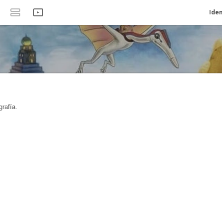
Iden
rafía.