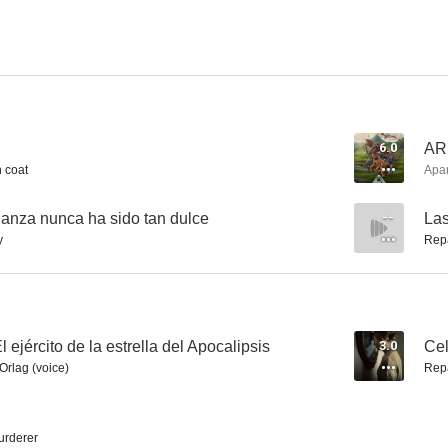
Star Wars Rebels
La naranja mecánica
Castlev
7.8
7.6
6.0
ARK
 coat
Apa
anza nunca ha sido tan dulce
--
Las
y
Rep
Héroes
El escándalo
Teen Tita
l ejército de la estrella del Apocalipsis
3.0
Ce
6.8
6.7
Orlag (voice)
Rep
rderer