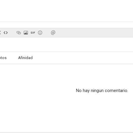
Crónicas de Navidad 2
Star Trek. La próxima generación
Bolt
6.2
6.1
otos
Afinidad
No hay ningun comentario.
Calígula
Silent Hill 2: Revelación 3D
Halloween 
9.8
9.5