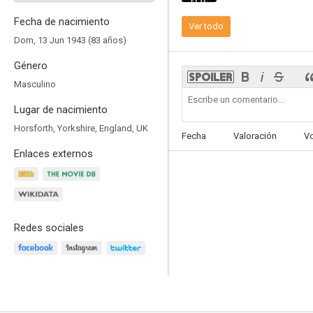
Fecha de nacimiento
Ver todo
Dom, 13 Jun 1943 (83 años)
Género
El libro de Eli
Masculino
6.2
Lugar de nacimiento
Horsforth, Yorkshire, England, UK
Fecha
Valoración
V
Enlaces externos
Redes sociales
El marido de mi hermana
10