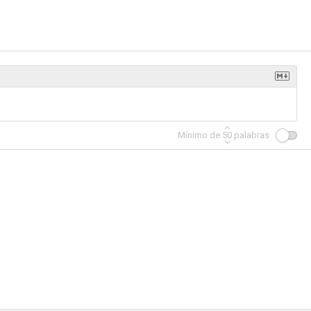
Halloween, el origen
Gossip Girl
6.1
5.8
4.9
Mínimo de
50
palabras
II (H2)
Doomsday: El día del juicio
Solo en casa 5
9.0
8.8
8.8