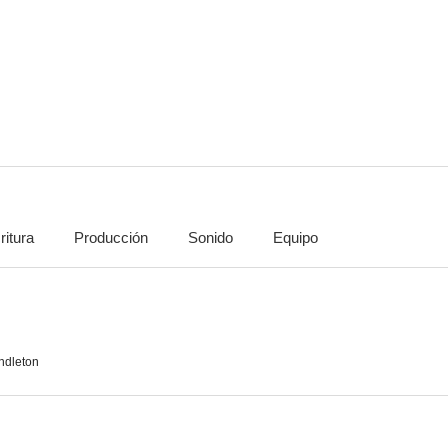
Entourage: El séquito
Jeff & Some Aliens
Psyc
8.6
8.5
ritura
Producción
Sonido
Equipo
Phineas y Ferb
Mozart in the Jungle
Commun
8.2
8.2
ndleton