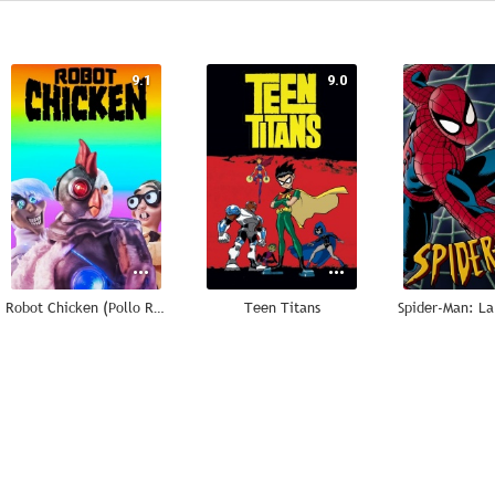
9.1
9.0
Robot Chicken (Pollo Robot)
Teen Titans
8.7
8.7