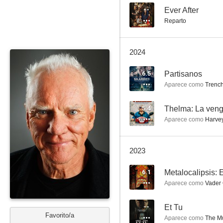
--
Ever After
Reparto
Chicago Med
2024
7.9
6.5
Partisanos
Aparece como
Trench
5.4
Thelma: La veng
Aparece como
Harve
2023
CSI: Miami
6.1
Metalocalipsis: E
7.0
Aparece como
Vader 
--
Et Tu
Favorito/a
Aparece como
The Mu