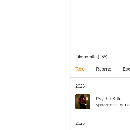
Metalocalypse
8.6
Filmografía (255)
Todo
Reparto
Esc
2026
Las macabras aventuras de Billy y Mandy
8.4
4.3
Psycho Killer
Aparece como
Mr. Pe
2025