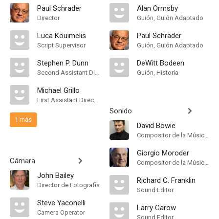
Paul Schrader
Alan Ormsby
Director
Guión, Guión Adaptado
Luca Kouimelis
Paul Schrader
Script Supervisor
Guión, Guión Adaptado
Stephen P. Dunn
DeWitt Bodeen
Second Assistant Director
Guión, Historia
Michael Grillo
First Assistant Director
Sonido
1 más
David Bowie
Compositor de la Música Original, Theme Song Performance
Giorgio Moroder
Cámara
Compositor de la Música Original
John Bailey
Richard C. Franklin
Director de Fotografía
Sound Editor
Steve Yaconelli
Larry Carow
Camera Operator
Sound Editor