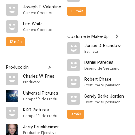
Joseph F. Valentine
13 más
Camera Operator
Lito White
Camera Operator
Costume & Make-Up
12 más
Janice D. Brandow
Estilista
Daniel Paredes
Producción
Diseño de Vestuario
Charles W. Fries
Robert Chase
Productor
Costume Supervisor
Universal Pictures
Sandy Berke Jordan
Compañía de Produccion
Costume Supervisor
RKO Pictures
8 más
Compañía de Produccion
Jerry Bruckheimer
Productor Ejecutivo