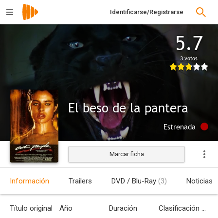
Identificarse/Registrarse
5.7
3 votos
El beso de la pantera
Estrenada
Marcar ficha
Información
Trailers
DVD / Blu-Ray
(3)
Noticias
Título original
Año
Duración
Clasificación por edades