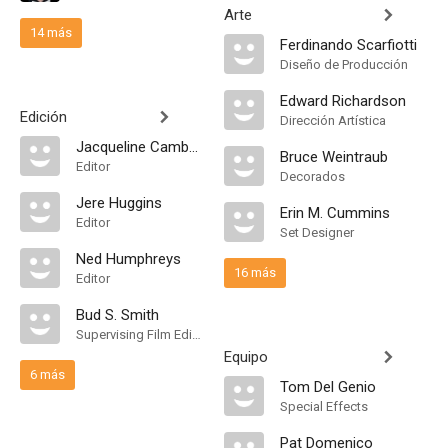
Arte
14 más
Ferdinando Scarfiotti
Diseño de Producción
Edward Richardson
Edición
Dirección Artística
Jacqueline Cambas
Bruce Weintraub
Editor
Decorados
Jere Huggins
Erin M. Cummins
Editor
Set Designer
Ned Humphreys
16 más
Editor
Bud S. Smith
Supervising Film Editor
Equipo
6 más
Tom Del Genio
Special Effects
Pat Domenico