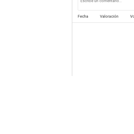
Fecha
Valoración
V
Jugando con el corazón
6.0
Un lío padre
5.7