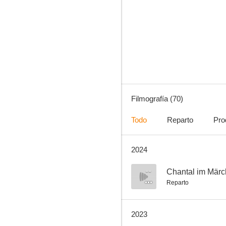
Castlevania: Nocturno
7.1
Filmografía (70)
Todo
Reparto
Pro
2024
El perdón
7.0
--
Chantal im Mär
Reparto
2023