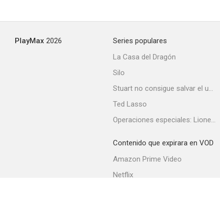
Harem
PlayMax
2026
Series populares
--
La Casa del Dragón
Silo
Stuart no consigue salvar el universo
Ted Lasso
Operaciones especiales: Lioness
Contenido que expirara en VOD
La luna bajo el asfalto
Amazon Prime Video
--
Netflix
Filmin
Movistar+