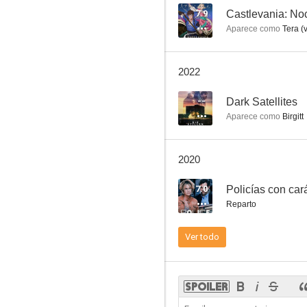
7.9
Castlevania: No
Aparece como
Tera (
La pesadilla de Susi
2022
6.8
--
Dark Satellites
Aparece como
Birgitt
2020
7.0
Policías con car
Reparto
¡Tan lejos, tan cerca!
Ver todo
6.4