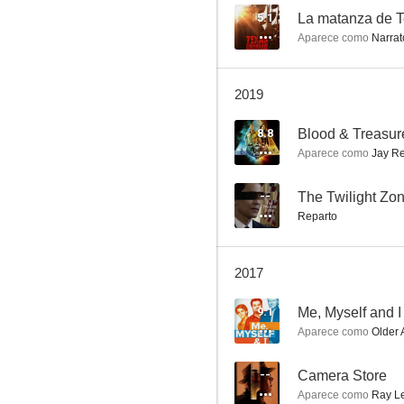
5.1
La matanza de 
Aparece como
Narrato
The Good Fight
2019
7.3
8.8
Blood & Treasur
Aparece como
Jay R
--
The Twilight Zon
Reparto
2017
Joey
9.1
Me, Myself and I
6.9
Aparece como
Older 
--
Camera Store
Aparece como
Ray L