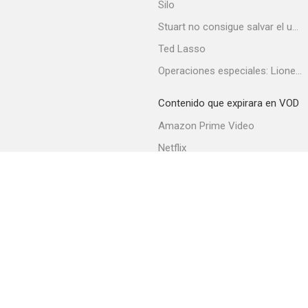
Silo
Stuart no consigue salvar el universo
Ted Lasso
Hysterical
Operaciones especiales: Lioness
--
Contenido que expirara en VOD
Amazon Prime Video
Netflix
Filmin
Movistar+
Movistar+ Fibra
Generación perdida: los primeros beatniks
--