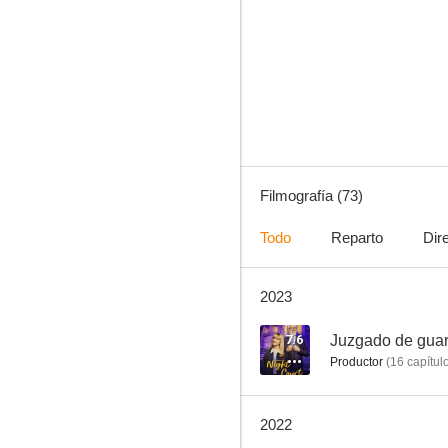
Parks and Recreation
8.8
Filmografía (73)
Todo
Reparto
Dir
2023
Ladrón de guante blanco
8.5
7.6
Juzgado de guar
Productor
(
16
capítul
2022