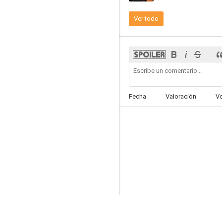
Ver todo
La matanza de Texas: El origen
6.2
Fecha
Valoración
V
La matanza de Texas
9.0