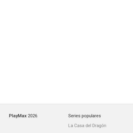
Madhouse
--
Harry Anderson's Hello Sucker
--
PlayMax
2026
Series populares
La Casa del Dragón