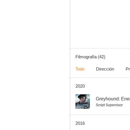
Thelma & Louise
7.6
Filmografía (42)
Todo
Dirección
Pr
2020
Hannibal
7.5
7.2
Greyhound: Enem
Script Supervisor
2016