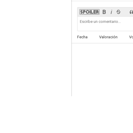
El vuelo (Flight)
Fecha
Valoración
V
6.6
Next
6.2