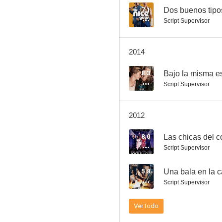
7.1
Dos buenos tipo
Script Supervisor
La caza del Octubre rojo
2014
7.2
8.3
Bajo la misma es
Script Supervisor
2012
8.0
Las chicas del c
Script Supervisor
Cuento de Navidad
5.8
Una bala en la 
7.0
Script Supervisor
Ver todo