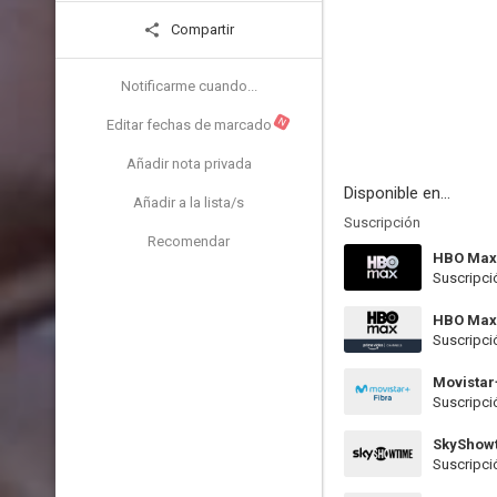
Compartir
Notificarme cuando...
N
Editar fechas de marcado
Añadir nota privada
Disponible en...
Añadir a la lista/s
Suscripción
Recomendar
HBO Max
Suscripci
HBO Max
Suscripci
Movistar
Suscripci
SkyShow
Suscripci