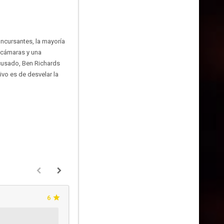
oncursantes, la mayoría
s cámaras y una
cusado, Ben Richards
ivo es de desvelar la
6
jacufre85
Hace 8 años y 9 mese
Esta crítica podría contener spo