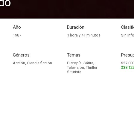
do
Año
Duración
Clasif
1987
1 hora y 41 minutos
Sin inf
Géneros
Temas
Presup
Acción
,
Ciencia ficción
Distopía
,
Sátira
,
$27.000
Televisión
,
Thriller
$38.12
futurista