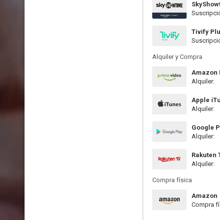
SkyShow
Suscripci
Tivify Pl
Suscripci
Alquiler y Compra
Amazon P
Alquiler:
Apple iT
Alquiler:
Google P
Alquiler:
Rakuten 
Alquiler:
Compra física
Amazon
Compra fí