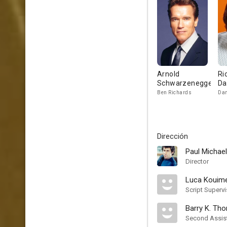
Arnold
Ri
Schwarzenegger
Da
Ben Richards
Dam
Dirección
Paul Michael
Director
Luca Kouime
Script Supervi
Barry K. Th
Second Assist