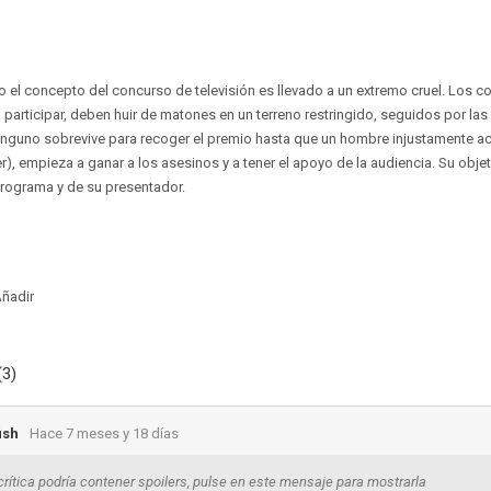
ro el concepto del concurso de televisión es llevado a un extremo cruel. Los c
 participar, deben huir de matones en un terreno restringido, seguidos por la
Ninguno sobrevive para recoger el premio hasta que un hombre injustamente a
, empieza a ganar a los asesinos y a tener el apoyo de la audiencia. Su objet
 programa y de su presentador.
ñadir
(3)
ish
Hace 7 meses y 18 días
crítica podría contener spoilers, pulse en este mensaje para mostrarla