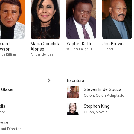
chard
María Conchita
Yaphet Kotto
Jim Brown
wson
Alonso
William Laughlin
Fireball
on Killian
Amber Mendez
Escritura
 Glaser
Steven E. de Souza
Guión, Guión Adaptado
lis
Stephen King
sor
Guión, Novela
omas
ant Director