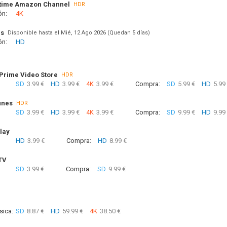
time Amazon Channel
HDR
ón:
4K
us
Disponible hasta el Mié, 12 Ago 2026 (Quedan 5 días)
ón:
HD
rime Video Store
HDR
SD
3.99 €
HD
3.99 €
4K
3.99 €
Compra:
SD
5.99 €
HD
5.99
unes
HDR
SD
3.99 €
HD
3.99 €
4K
3.99 €
Compra:
SD
9.99 €
HD
9.99
lay
HD
3.99 €
Compra:
HD
8.99 €
TV
SD
3.99 €
Compra:
SD
9.99 €
sica:
SD
8.87 €
HD
59.99 €
4K
38.50 €