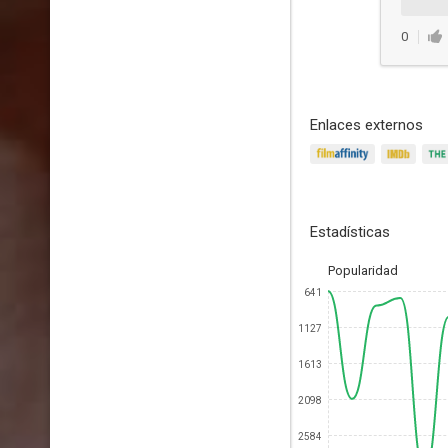
0
Enlaces externos
Estadísticas
Popularidad
641
1127
1613
2098
2584