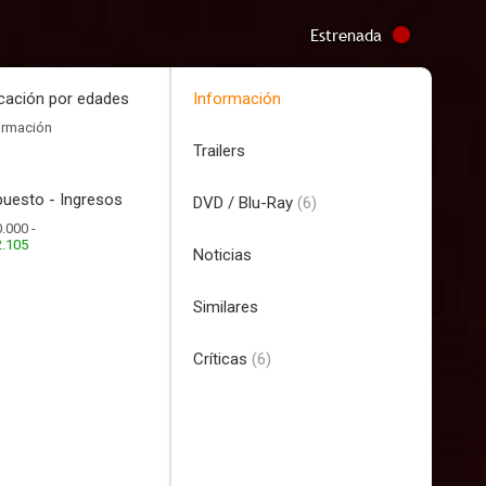
Estrenada
icación por edades
Información
ormación
Trailers
uesto - Ingresos
DVD / Blu-Ray
(6)
.000 -
2.105
Noticias
Similares
Críticas
(6)