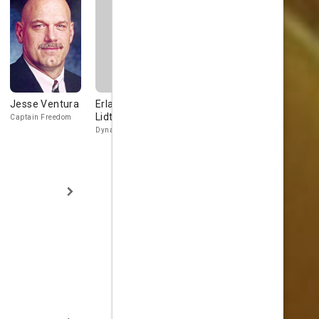
Jesse Ventura
Erland van
Marvin J.
Toru Tana
Lidth
McIntyre
Captain Freedom
Dynamo
Harold Weiss