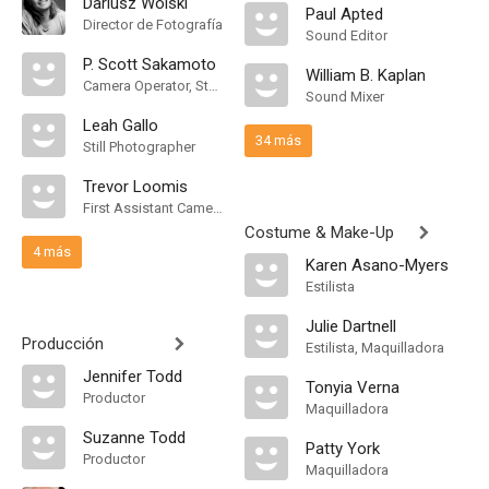
Dariusz Wolski
Paul Apted
Director de Fotografía
Sound Editor
P. Scott Sakamoto
William B. Kaplan
Camera Operator, Steadicam Operator
Sound Mixer
Leah Gallo
34 más
Still Photographer
Trevor Loomis
First Assistant Camera
Costume & Make-Up
4 más
Karen Asano-Myers
Estilista
Julie Dartnell
Producción
Estilista, Maquilladora
Jennifer Todd
Tonyia Verna
Productor
Maquilladora
Suzanne Todd
Patty York
Productor
Maquilladora