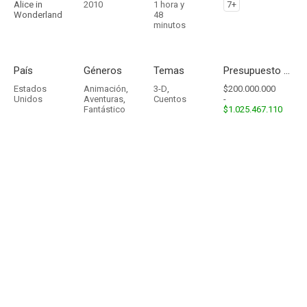
Alice in
2010
1 hora y
7+
Wonderland
48
minutos
País
Géneros
Temas
Presupuesto - Ingresos
Estados
Animación
,
3-D
,
$200.000.000
Unidos
Aventuras
,
Cuentos
-
Fantástico
$1.025.467.110