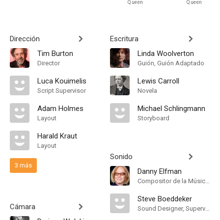
Queen
Queen
Dirección
Escritura
Tim Burton
Linda Woolverton
Director
Guión, Guión Adaptado
Luca Kouimelis
Lewis Carroll
Script Supervisor
Novela
Adam Holmes
Michael Schlingmann
Layout
Storyboard
Harald Kraut
Layout
Sonido
3 más
Danny Elfman
Compositor de la Música Original
Steve Boeddeker
Cámara
Sound Designer, Supervising Sound Editor