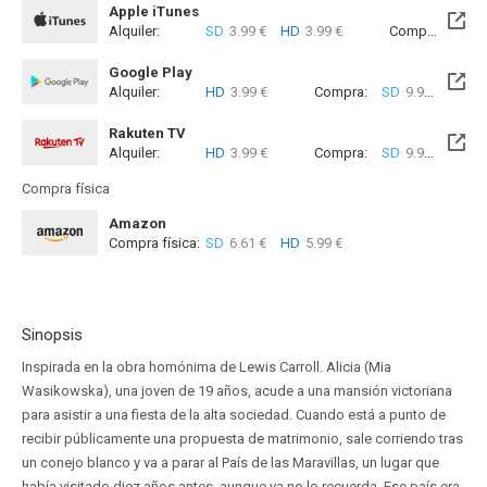
Apple iTunes
Alquiler:
SD
3.99 €
HD
3.99 €
Compra:
SD
9
Google Play
Alquiler:
HD
3.99 €
Compra:
SD
9.99 €
HD
1
Rakuten TV
Alquiler:
HD
3.99 €
Compra:
SD
9.99 €
HD
1
Compra física
Amazon
Compra física:
SD
6.61 €
HD
5.99 €
Sinopsis
Inspirada en la obra homónima de Lewis Carroll. Alicia (Mia
Wasikowska), una joven de 19 años, acude a una mansión victoriana
para asistir a una fiesta de la alta sociedad. Cuando está a punto de
recibir públicamente una propuesta de matrimonio, sale corriendo tras
un conejo blanco y va a parar al País de las Maravillas, un lugar que
había visitado diez años antes, aunque ya no lo recuerda. Ese país era