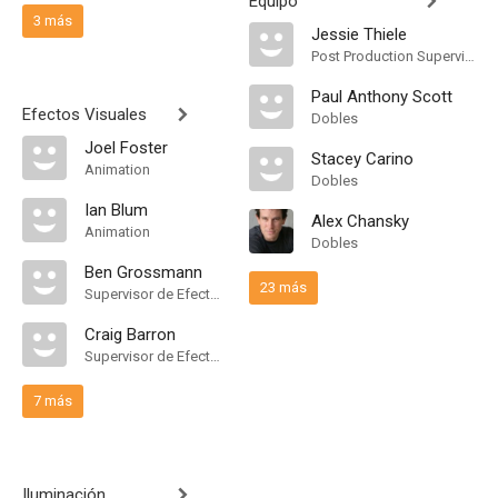
Equipo
3 más
Jessie Thiele
Post Production Supervisor
Paul Anthony Scott
Efectos Visuales
Dobles
Joel Foster
Stacey Carino
Animation
Dobles
Ian Blum
Alex Chansky
Animation
Dobles
Ben Grossmann
23 más
Supervisor de Efectos Visuales
Craig Barron
Supervisor de Efectos Visuales
7 más
Iluminación