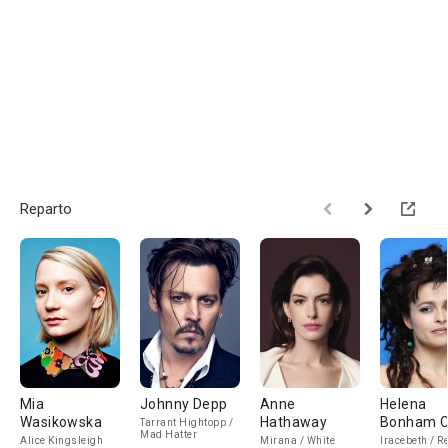
Reparto
Mia
Johnny Depp
Anne
Helena
Wasikowska
Hathaway
Bonham C
Tarrant Hightopp /
Mad Hatter
Alice Kingsleigh
Mirana / White
Iracebeth / R