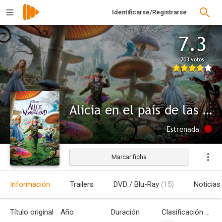
Identificarse/Registrarse
7.3
703 votos
Alicia en el país de las maravillas
Estrenada
Marcar ficha
Información
Trailers
DVD / Blu-Ray
(15)
Noticias
Título original
Año
Duración
Clasificación por edades