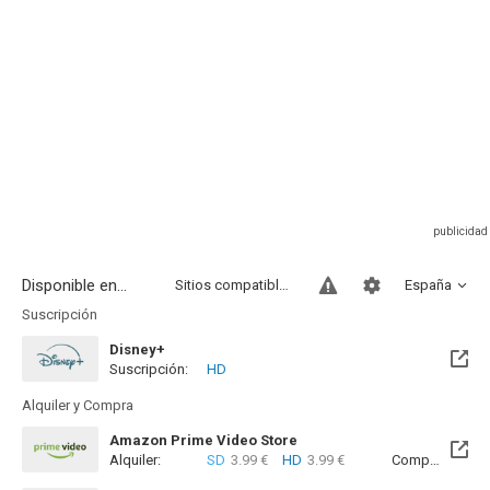
Disponible en...
Sitios compatibles
España
Suscripción
Disney+
Suscripción:
HD
Alquiler y Compra
Amazon Prime Video Store
Alquiler:
SD
3.99 €
HD
3.99 €
Compra:
SD
9