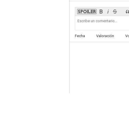
Infinite
Fecha
Valoración
V
6.2
Green Zone: Distrito protegido
5.9