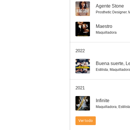
7.1
Agente Stone
Prosthetic Designer
,
Alicia en el país de las maravillas
5.5
Maestro
Maquilladora
7.0
2022
7.0
Buena suerte, L
Estilista
,
Maquillador
2021
Liga de la Justicia
6.6
Infinite
6.6
Maquilladora
,
Estilist
Ver todo