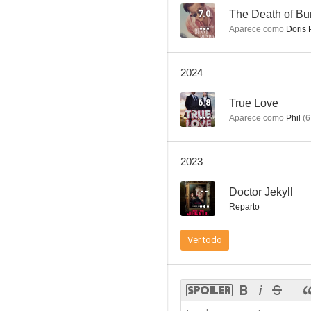
7.0
The Death of B
Aparece como
Doris 
Una cuestión de tiempo
2024
7.7
6.8
True Love
Aparece como
Phil
(
6
2023
--
Doctor Jekyll
Reparto
Star Wars. Episodio I: La amenaza fantasma
Ver todo
7.3