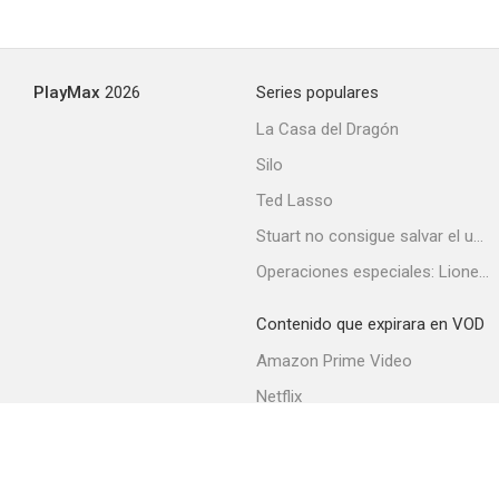
H Is for Hawk
PlayMax
2026
Series populares
--
La Casa del Dragón
Silo
Ted Lasso
Stuart no consigue salvar el universo
Operaciones especiales: Lioness
Contenido que expirara en VOD
Uno de esos días
Amazon Prime Video
--
Netflix
Filmin
Movistar+