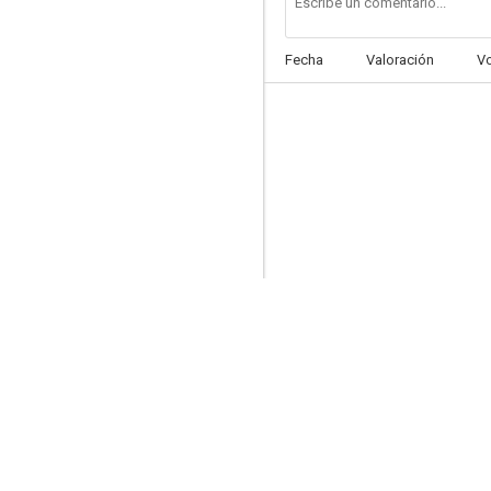
Fecha
Valoración
V
Alicia a través del espejo
10
The Wheel of Time: Origins
10