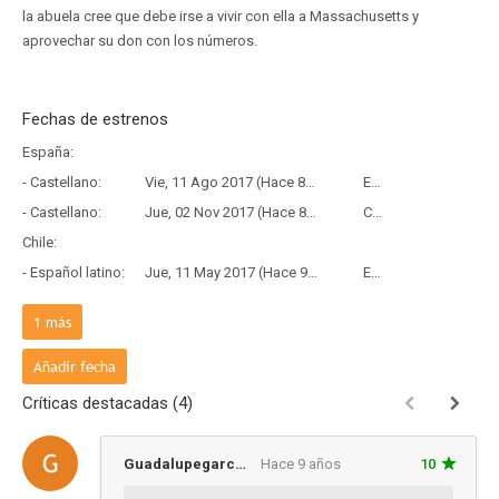
la abuela cree que debe irse a vivir con ella a Massachusetts y
aprovechar su don con los números.
Fechas de estrenos
España:
- Castellano:
Vie, 11 Ago 2017 (Hace 8 años y 11 meses)
Estreno
- Castellano:
Jue, 02 Nov 2017 (Hace 8 años y 9 meses)
Copia Física
Chile:
- Español latino:
Jue, 11 May 2017 (Hace 9 años y 2 meses)
Estreno
País de origen:
1
más
- V.O:
Vie, 07 Abr 2017 (Hace 9 años y 4 meses)
Estreno
Añadir fecha
Críticas destacadas (4)
Guadalupegarcialmogiteck
Hace 9 años
10