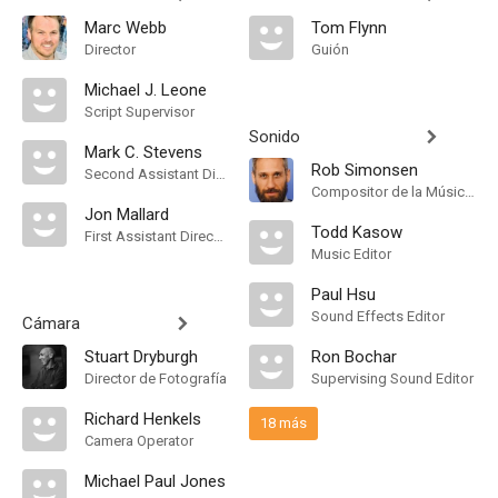
Marc Webb
Tom Flynn
Director
Guión
Michael J. Leone
Script Supervisor
Sonido
Mark C. Stevens
Rob Simonsen
Second Assistant Director
Compositor de la Música Original
Jon Mallard
Todd Kasow
First Assistant Director
Music Editor
Paul Hsu
Sound Effects Editor
Cámara
Stuart Dryburgh
Ron Bochar
Director de Fotografía
Supervising Sound Editor
Richard Henkels
18 más
Camera Operator
Michael Paul Jones