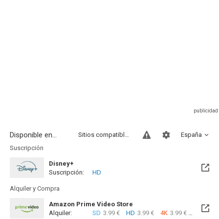
Disponible en...
Sitios compatibles
España
Suscripción
Disney+
Suscripción:
HD
Alquiler y Compra
Amazon Prime Video Store
Alquiler:
SD
3.99 €
HD
3.99 €
4K
3.99 €
Com