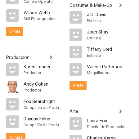
Camera Operator
Costume & Make-Up
Wilson Webb
J.C. Davis
Still Photographer
Estilista
6 más
Joan Shay
Estilista
Tiffany Lord
Estilista
Producción
Karen Lunder
Valerie Patterson
Productor
Maquilladora
Andy Cohen
8 más
Productor
Fox Searchlight
Compañía de Produccion
Arte
Dayday Films
Laura Fox
Compañía de Produccion
Diseño de Producción
13 más
Charles Varga