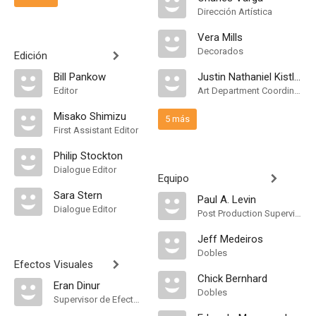
Dirección Artística
Vera Mills
Decorados
Edición
Bill Pankow
Justin Nathaniel Kistler
Editor
Art Department Coordinator
Misako Shimizu
5 más
First Assistant Editor
Philip Stockton
Dialogue Editor
Equipo
Sara Stern
Paul A. Levin
Dialogue Editor
Post Production Supervisor
Jeff Medeiros
Dobles
Efectos Visuales
Chick Bernhard
Eran Dinur
Dobles
Supervisor de Efectos Visuales