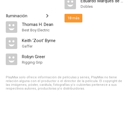
Eduardo Marques de Oliveira Jr.
Dobles
Iluminación
18 más
Thomas H. Dean
Best Boy Electric
Keith 'Zoot' Byrne
Gaffer
Robyn Greer
Rigging Grip
PlayMax solo ofrece información de películas y series, PlayMax no tiene
relación alguna con el productor o el director de la película. El copyright de
las imágenes, póster, carátula, fotografías y/o cubiertas pertenece a sus
respectivos autores, productoras y/o distribuidoras.