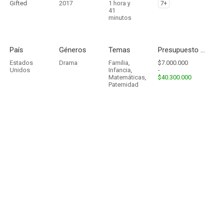
Gifted
2017
1 hora y
7+
41
minutos
País
Géneros
Temas
Presupuesto - Ingresos
Estados
Drama
Familia
,
$7.000.000
Unidos
Infancia
,
-
Matemáticas
,
$40.300.000
Paternidad