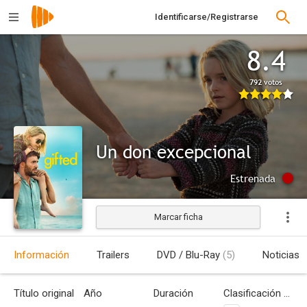
Identificarse/Registrarse
8.4
792 votos
Un don excepcional
Estrenada
Marcar ficha
Información
Trailers
DVD / Blu-Ray
(5)
Noticias
Título original
Año
Duración
Clasificación por edades