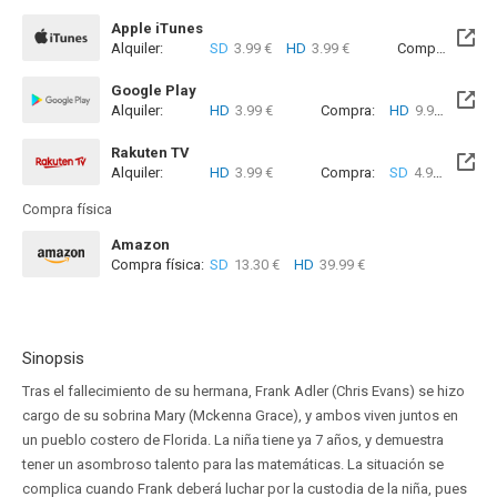
Apple iTunes
Alquiler:
SD
3.99 €
HD
3.99 €
Compra:
SD
9
Google Play
Alquiler:
HD
3.99 €
Compra:
HD
9.99 €
Rakuten TV
Alquiler:
HD
3.99 €
Compra:
SD
4.99 €
HD
4
Compra física
Amazon
Compra física:
SD
13.30 €
HD
39.99 €
Sinopsis
Tras el fallecimiento de su hermana, Frank Adler (Chris Evans) se hizo
cargo de su sobrina Mary (Mckenna Grace), y ambos viven juntos en
un pueblo costero de Florida. La niña tiene ya 7 años, y demuestra
tener un asombroso talento para las matemáticas. La situación se
complica cuando Frank deberá luchar por la custodia de la niña, pues