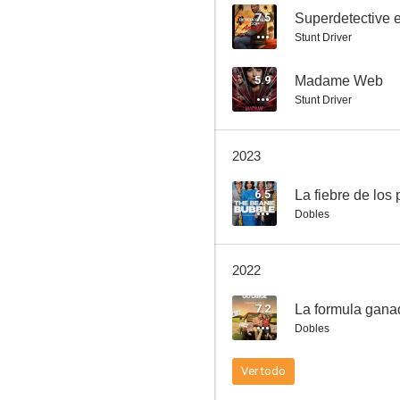
7.5
Stunt Driver
Fast & Furious 5 (A todo gas 5)
5.9
Madame Web
Stunt Driver
7.6
2023
6.5
La fiebre de los
Dobles
2022
Instinto
7.2
7.4
Dobles
Ver todo