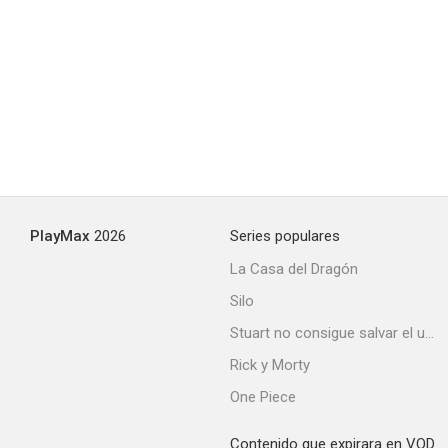
Cocoon: El retorno
7.0
PlayMax
2026
Series populares
La Casa del Dragón
Silo
El sustituto
Stuart no consigue salvar el universo
6.2
Rick y Morty
One Piece
Contenido que expirara en VOD