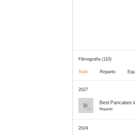
Identidad borrada
7.8
Filmografía (110)
Todo
Reparto
Equ
2027
Step Up Revolution
7.7
--
Best Pancakes i
Reparto
2024