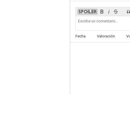
Juego de armas
Fecha
Valoración
V
7.3
Bitelchús Bitelchús
7.2