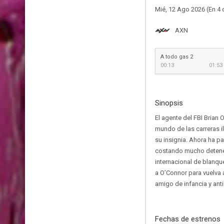
Mié, 12 Ago 2026 (En 4 
AXN
A todo gas 2
00:13
01:53
Sinopsis
El agente del FBI Brian 
mundo de las carreras i
su insignia. Ahora ha pa
costando mucho detener 
internacional de blanqu
a O’Connor para vuelva a
amigo de infancia y ant
Fechas de estrenos