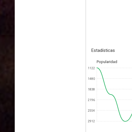
Estadísticas
Popularidad
1122
1480
1838
2196
2554
2912