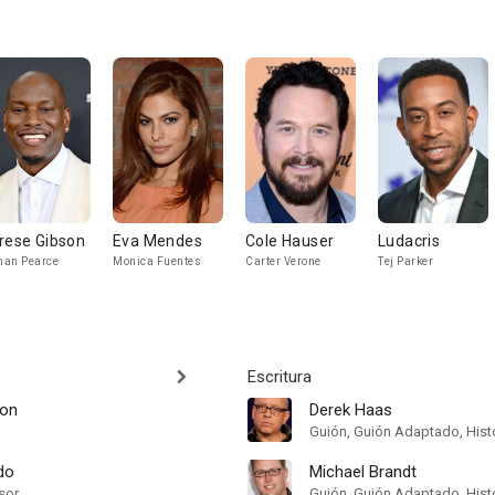
rese Gibson
Eva Mendes
Cole Hauser
Ludacris
an Pearce
Monica Fuentes
Carter Verone
Tej Parker
Escritura
ton
Derek Haas
Guión, Guión Adaptado, Hist
do
Michael Brandt
sor
Guión, Guión Adaptado, Hist