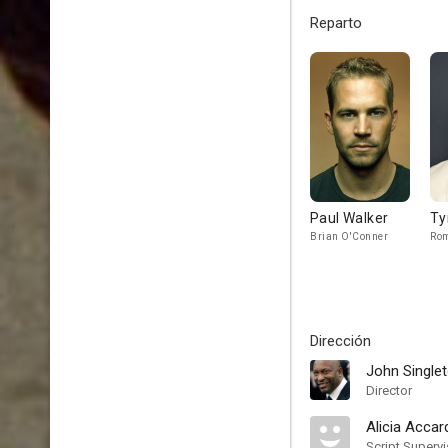
Reparto
Paul Walker
Ty
Brian O'Conner
Rom
Dirección
John Single
Director
Alicia Accar
Script Supervi