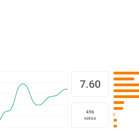
7.60
496
votos