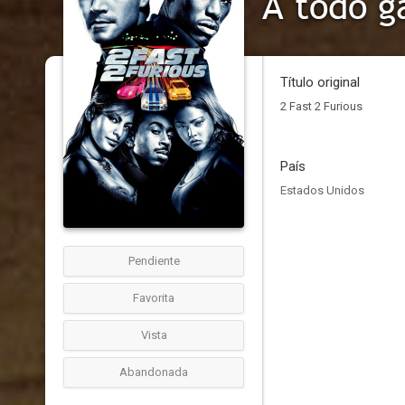
A todo g
Título original
2 Fast 2 Furious
País
Estados Unidos
Pendiente
Favorita
Vista
Abandonada