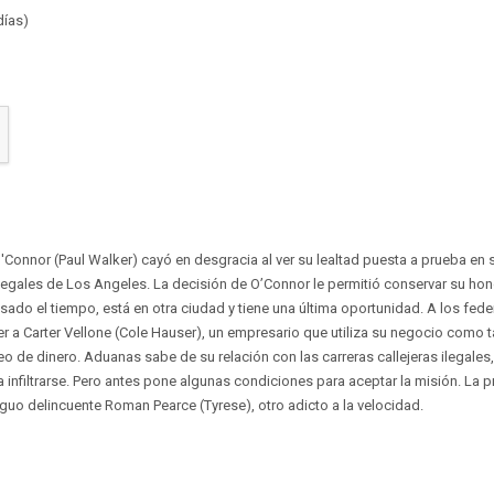
días)
O'Connor (Paul Walker) cayó en desgracia al ver su lealtad puesta a prueba en s
legales de Los Angeles. La decisión de O’Connor le permitió conservar su hono
sado el tiempo, está en otra ciudad y tiene una última oportunidad. A los fede
a Carter Vellone (Cole Hauser), un empresario que utiliza su negocio como t
eo de dinero. Aduanas sabe de su relación con las carreras callejeras ilegales
 infiltrarse. Pero antes pone algunas condiciones para aceptar la misión. La p
iguo delincuente Roman Pearce (Tyrese), otro adicto a la velocidad.