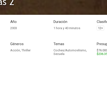
as 2
Año
Duración
Clasif
2003
1 hora y 40 minutos
12+
Géneros
Temas
Presup
Acción
,
Thriller
Coches/Automovilismo
,
$76.000
Secuela
$236.3