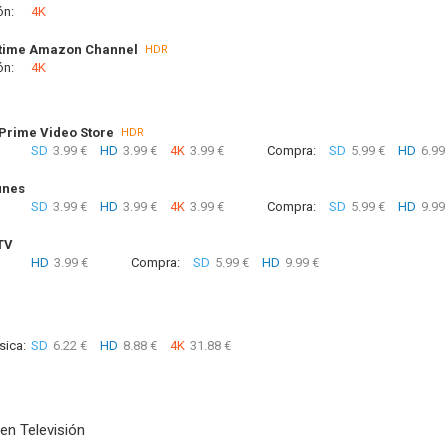
ón:
4K
time Amazon Channel
HDR
ón:
4K
rime Video Store
HDR
SD
3.99 €
HD
3.99 €
4K
3.99 €
Compra:
SD
5.99 €
HD
6.99
unes
SD
3.99 €
HD
3.99 €
4K
3.99 €
Compra:
SD
5.99 €
HD
9.99
TV
HD
3.99 €
Compra:
SD
5.99 €
HD
9.99 €
sica:
SD
6.22 €
HD
8.88 €
4K
31.88 €
en Televisión