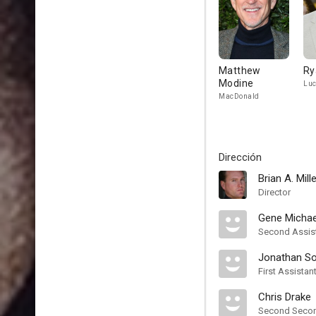
Matthew
Ry
Modine
Lu
MacDonald
Dirección
Brian A. Mill
Director
Gene Michae
Second Assist
Jonathan So
First Assistan
Chris Drake
Second Second