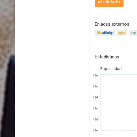
Añadir fecha
Enlaces externos
Estadísticas
Popularidad
462
463
464
465
466
467