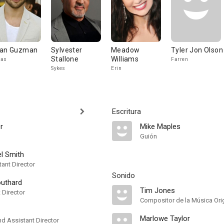
an Guzman
Sylvester
Meadow
Tyler Jon Olson
Stallone
Williams
cas
Farren
Sykes
Erin
Escritura
er
Mike Maples
Guión
l Smith
ant Director
Sonido
uthard
Tim Jones
t Director
Compositor de la Música Orig
Marlowe Taylor
 Assistant Director