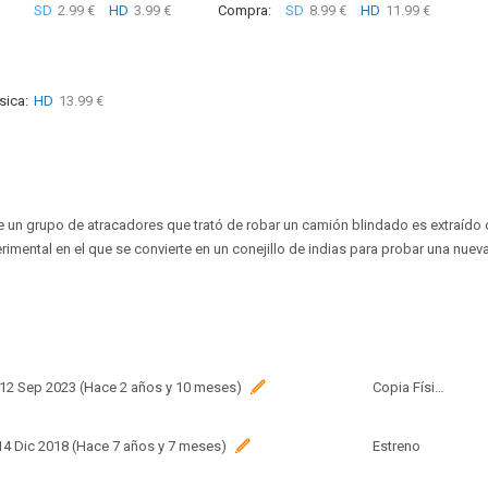
SD
2.99 €
HD
3.99 €
Compra:
SD
8.99 €
HD
11.99 €
sica:
HD
13.99 €
de un grupo de atracadores que trató de robar un camión blindado es extraído 
rimental en el que se convierte en un conejillo de indias para probar una nuev
 12 Sep 2023 (Hace 2 años y 10 meses)
Copia Física
 14 Dic 2018 (Hace 7 años y 7 meses)
Estreno