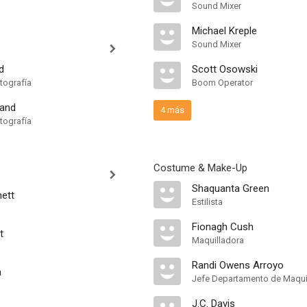
Sound Mixer
Michael Kreple
Sound Mixer
d
Scott Osowski
tografía
Boom Operator
land
4 más
tografía
Costume & Make-Up
Shaquanta Green
ett
Estilista
Fionagh Cush
t
Maquilladora
Randi Owens Arroyo
a
Jefe Departamento de Maquil
J.C. Davis