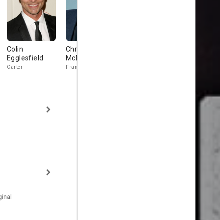
Colin
Christopher
Sergio Rizzuto
Swen Tem
Egglesfield
McDonald
Foster
Truby
Carter
Franks
inal