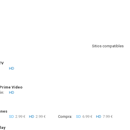
Sitios compatibles
TV
HD
Prime Video
ón:
HD
unes
SD
2.99 €
HD
2.99 €
Compra:
SD
6.99 €
HD
7.99 €
lay