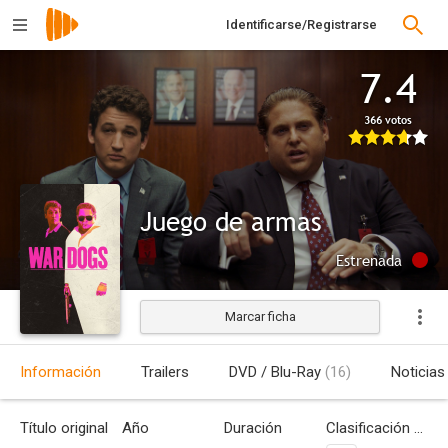
Identificarse/Registrarse
7.4
366 votos
Juego de armas
Estrenada
Marcar ficha
Información
Trailers
DVD / Blu-Ray
(16)
Noticias
Título original
Año
Duración
Clasificación por edades