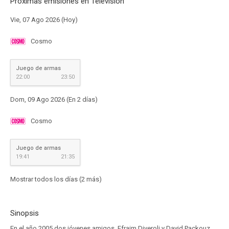
Próximas emisiones en Televisión
Vie, 07 Ago 2026 (Hoy)
Cosmo
Juego de armas
22:00
23:50
Dom, 09 Ago 2026 (En 2 días)
Cosmo
Juego de armas
19:41
21:35
Mostrar todos los días (2 más)
Sinopsis
En el año 2005 dos jóvenes amigos, Efraim Diveroli y David Packouz,