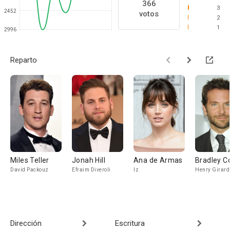
366
3
2452
votos
2
1
2996
Reparto
Miles Teller
Jonah Hill
Ana de Armas
Bradley C
David Packouz
Efraim Diveroli
Iz
Henry Girard
Dirección
Escritura