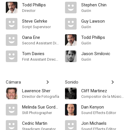
Todd Phillips
Stephen Chin
Director
Guión
Steve Gehrke
Guy Lawson
Script Supervisor
Guión
Oana Ene
Todd Phillips
Second Assistant Director
Guión
Tom Davies
Jason Smilovic
First Assistant Director
Guión
Cámara
Sonido
Lawrence Sher
Cliff Martinez
Director de Fotografía
Compositor de la Música Original
Melinda Sue Gordon
Dan Kenyon
Still Photographer
Sound Effects Editor
Cedric Martin
Jon Michaels
Steadicam Operator
Sound Effects Editor