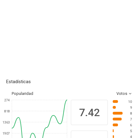
Estadísticas
Popularidad
Votos
274
10
9
7.42
818
8
7
1363
6
5
1907
4