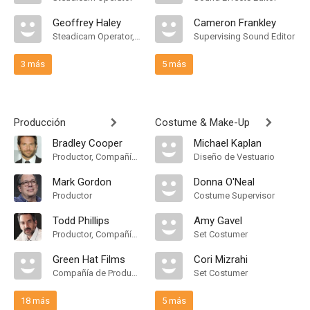
Geoffrey Haley
Cameron Frankley
Steadicam Operator, "A" Camera Operator
Supervising Sound Editor
3 más
5 más
Producción
Costume & Make-Up
Bradley Cooper
Michael Kaplan
Productor, Compañía de Produccion
Diseño de Vestuario
Mark Gordon
Donna O'Neal
Productor
Costume Supervisor
Todd Phillips
Amy Gavel
Productor, Compañía de Produccion
Set Costumer
Green Hat Films
Cori Mizrahi
Compañía de Produccion
Set Costumer
18 más
5 más