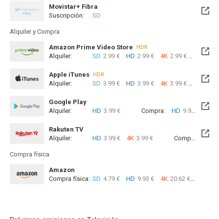
Movistar+ Fibra
Suscripción:
SD
Próximamente. A partir del Sab, 08 Ago 2026 (En 1 día)
Alquiler y Compra
Amazon Prime Video Store
HDR
Alquiler:
SD
2.99 €
HD
2.99 €
4K
2.99 €
Com
Apple iTunes
HDR
Alquiler:
SD
3.99 €
HD
3.99 €
4K
3.99 €
Com
Google Play
Alquiler:
HD
3.99 €
Compra:
HD
9.99 €
Rakuten TV
Alquiler:
HD
3.99 €
4K
3.99 €
Compra:
SD
8
Compra física
Amazon
Compra física:
SD
4.79 €
HD
9.93 €
4K
20.62 €