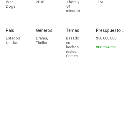
War
2016
1 hora y
16+
Dogs
54
minutos
País
Géneros
Temas
Presupuesto - Ingresos
Estados
Drama
,
Basado
$50.000.000
Unidos
Thriller
en
-
hechos
$86.234.523
reales
,
Crimen