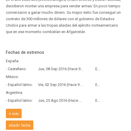
decidieron montar una empresa para vender armas. En poco tiempo
comenzaron a ganar mucho dinero. Su mayor éxito fue conseguir un
contrato de 300 millones de dólares con el gobierno de Estados
Unidos para armar a las tropas aliadas del ejército norteamericano
que en ese momento combatían en Afganistán.
Fechas de estrenos
España:
- Castellano:
Jue, 08 Sep 2016 (Hace 9 años y 11 meses)
Estreno
México:
- Español latino:
Vie, 02 Sep 2016 (Hace 9 años y 11 meses)
Estreno
Argentina:
- Español latino:
Jue, 25 Ago 2016 (Hace 9 años y 11 meses)
Estreno
Chile:
4
más
- Español latino:
Jue, 01 Sep 2016 (Hace 9 años y 11 meses)
Estreno
Reino Unido:
Añadir fecha