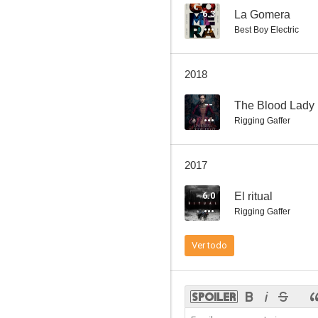
6.3
La Gomera
Best Boy Electric
Arenas mortales
2018
3.4
--
The Blood Lady
Rigging Gaffer
2017
6.0
El ritual
Rigging Gaffer
Un intercambio por Navidad
Ver todo
--