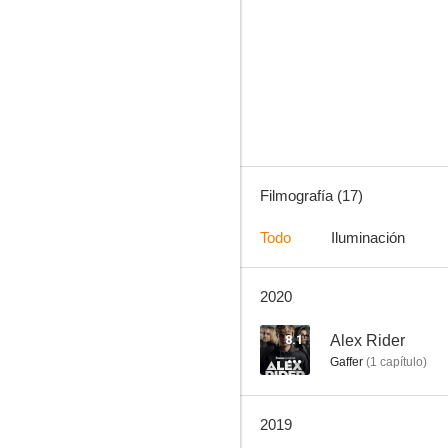
Alex Rider
5.9
Filmografía (17)
Todo
Iluminación
2020
Maleficio (An American Haunting)
5.0
8.1
Alex Rider
Gaffer
(
1
capítulo
)
2019