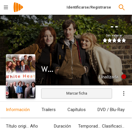
Identificarse/Registrarse
--
Sin valorar
White Heat
Finalizada
Marcar ficha
Información
Trailers
Capítulos
DVD / Blu-Ray
Título original
Año
Duración
Temporadas
Clasificación por edades