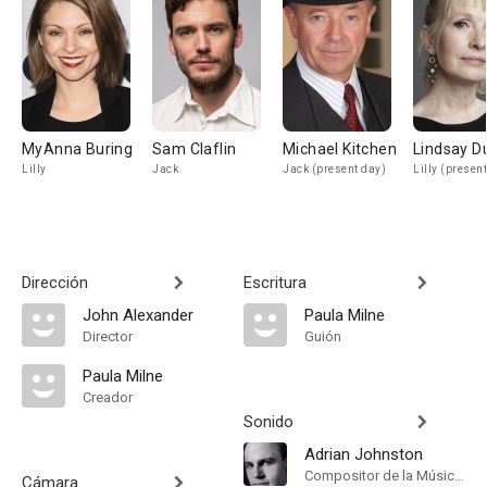
MyAnna Buring
Sam Claflin
Michael Kitchen
Lindsay D
Lilly
Jack
Jack (present day)
Lilly (presen
Dirección
Escritura
John Alexander
Paula Milne
Director
Guión
Paula Milne
Creador
Sonido
Adrian Johnston
Compositor de la Música Original
Cámara