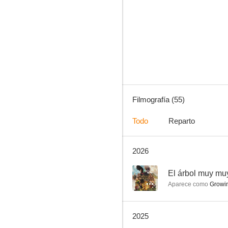
The Great
7.7
Filmografía (55)
Todo
Reparto
2026
Fortitude
7.1
--
El árbol muy mu
Aparece como
Growin
2025