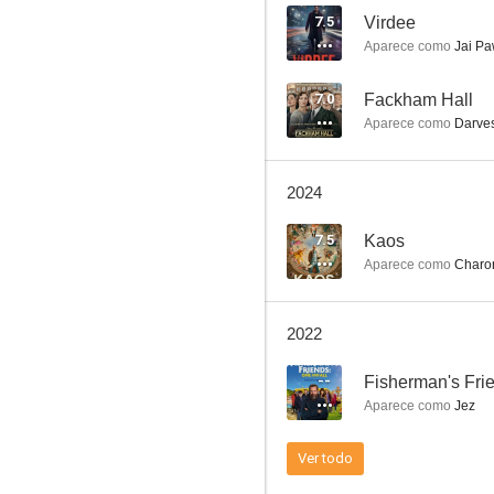
7.5
Virdee
Aparece como
Jai P
Speed Racer
7.0
Fackham Hall
Aparece como
Darves
10
2024
7.5
Kaos
Aparece como
Charo
2022
Testigo mudo
--
Fisherman's Frie
8.8
Aparece como
Jez
Ver todo