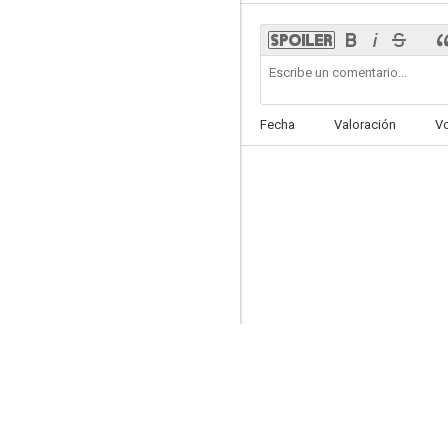
Brassic
Fecha
Valoración
V
7.6
Padre Brown
7.4